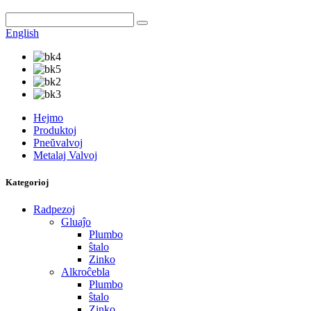
English
Hejmo
Produktoj
Pneŭvalvoj
Metalaj Valvoj
Kategorioj
Radpezoj
Gluaĵo
Plumbo
ŝtalo
Zinko
Alkroĉebla
Plumbo
ŝtalo
Zinko