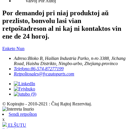
Por demandoj pri niaj produktoj aŭ
prezlisto, bonvolu lasi vian
retpoŝtadreson al ni kaj ni kontaktos vin
ene de 24 horoj.
Enketo Nun
Adreso:
Bloko B, Hailian Industria Parko, n-ro 3388, Jichang
Road, Haishu Distrikto, Ningbo-urbo, Zhejiang-provinco
Telefono:
86-574-87277199
Retpoŝto
sales@fycautoparts.com
© Kopirajto - 2010-2021 : Ĉiuj Rajtoj Rezervitaj.
Sendi retpoŝton
x
ELŜUTU