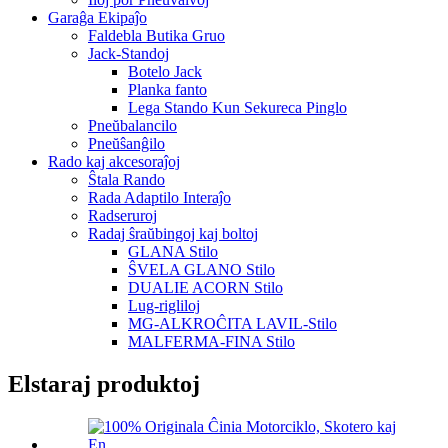
Garaĝa Ekipaĵo
Faldebla Butika Gruo
Jack-Standoj
Botelo Jack
Planka fanto
Lega Stando Kun Sekureca Pinglo
Pneŭbalancilo
Pneŭŝanĝilo
Rado kaj akcesoraĵoj
Ŝtala Rando
Rada Adaptilo Interaĵo
Radseruroj
Radaj ŝraŭbingoj kaj boltoj
GLANA Stilo
ŜVELA GLANO Stilo
DUALIE ACORN Stilo
Lug-rigliloj
MG-ALKROĈITA LAVIL-Stilo
MALFERMA-FINA Stilo
Elstaraj produktoj