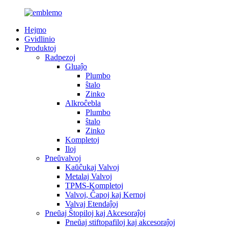
Hejmo
Gvidlinio
Produktoj
Radpezoj
Gluaĵo
Plumbo
ŝtalo
Zinko
Alkroĉebla
Plumbo
ŝtalo
Zinko
Kompletoj
Iloj
Pneŭvalvoj
Kaŭĉukaj Valvoj
Metalaj Valvoj
TPMS-Kompletoj
Valvoj, Ĉapoj kaj Kernoj
Valvaj Etendaĵoj
Pneŭaj Ŝtopiloj kaj Akcesoraĵoj
Pneŭaj stiftopafiloj kaj akcesoraĵoj