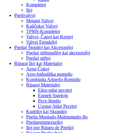
Kompletoj
Iloj
Pneŭvalvoj
Metalaj Valvoj
Kaŭĉukaj Valvoj
TPMS-Kompletoj
Valvoj, Ĉapoj kaj Kernoj
Valvaj Etendaĵoj
Pneŭaj Ŝtopiloj kaj Akcesoraĵoj
Pneŭaj stiftopafiloj kaj akcesoraĵoj
Pneŭaj stiftoj
Riparaj Iloj kaj Materialoj
Aeraj Ĉukoj
Aero-hidraŭlika pumpilo
Kombinita Artperlo-Rompilo
Riparaj Materialoj
Eŭro-stilaj pecetoj
Enmeti Sigelojn
Pece-ŝtopilo
Usonaj Stilaj Pecetoj
Kudriloj kaj Skrapiloj
Pneŭa Muntado-Malmuntado-Ilo
Pneŭpremmezuriloj
Iloj por Riparo de Pneŭoj
Iloj por Pneŭvalvoj