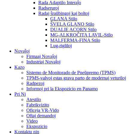
Rada Adaptilo Interaĵo
Radseruroj
Radaj ŝraŭbingoj kaj boltoj
GLANA Stilo
ŜVELA GLANO Stilo
DUALIE ACORN Stilo
MG-ALKROĈITA LAVIL-Stilo
MALFERMA-FINA Stilo
Lug-rigliloj
Novaĵoj
Firmaaj Novaĵoj
Industriaj Novaĵoj
Kazo
Sistemo de Monitorado de Pneŭpremo (TPMS)
TPMS-valvoj estas grava parto de modernaj veturiloj
Radpezoj
Informoj pri la Ekspozicio en Panamo
Pri Ni
Atestilo
Fabrikvizito
Oficeja VR-Vido
Oftaj demandoj
Video
Ekspozicio
Kontaktu nin