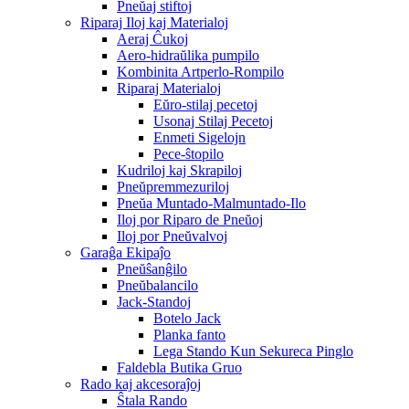
Pneŭaj stiftoj
Riparaj Iloj kaj Materialoj
Aeraj Ĉukoj
Aero-hidraŭlika pumpilo
Kombinita Artperlo-Rompilo
Riparaj Materialoj
Eŭro-stilaj pecetoj
Usonaj Stilaj Pecetoj
Enmeti Sigelojn
Pece-ŝtopilo
Kudriloj kaj Skrapiloj
Pneŭpremmezuriloj
Pneŭa Muntado-Malmuntado-Ilo
Iloj por Riparo de Pneŭoj
Iloj por Pneŭvalvoj
Garaĝa Ekipaĵo
Pneŭŝanĝilo
Pneŭbalancilo
Jack-Standoj
Botelo Jack
Planka fanto
Lega Stando Kun Sekureca Pinglo
Faldebla Butika Gruo
Rado kaj akcesoraĵoj
Ŝtala Rando