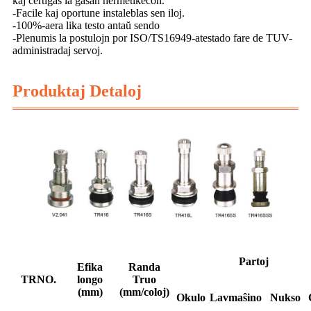
kaj certigas la gasan hermetikecon.
-Facile kaj oportune instaleblas sen iloj.
-100%-aera lika testo antaŭ sendo
-Plenumis la postulojn por ISO/TS16949-atestado fare de TUV-
administradaj servoj.
Produktaj Detaloj
Partoj
Efika
Randa
TRNO.
longo
Truo
(mm)
(mm/coloj)
Okulo
Lavmaŝino
Nukso