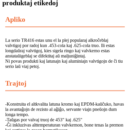
produktaj etikedoj
Apliko
La serio TR416 estas unu el la plej popularaj alkroĉeblaj
valvtigoj por radoj kun .453-cola kaj .625-cola truo. Ili estas
longdaŭraj valvtigoj, kies sigela ringo kaj valvkerno estas
anstataŭigeblaj se difektitaj aŭ maljuniĝintaj.
Ni povas produkti kaj latunajn kaj aluminiajn valvtigojn de ĉi tiu
serio laŭ viaj petoj.
Trajtoj
-Konstruita el altkvalita latuna kromo kaj EPDM-kaŭĉuko, havas
la avantaĝojn de rezisto al aĝiĝo, servante viajn pneŭojn dum
longa tempo.
-Taŭgas por valvaj truoj de 453" kaj .625"
-Ĝi inkluzivas alttemperaturan valvkernon, bone tenas la premon