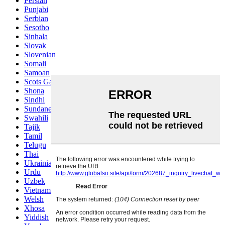
Persian
Punjabi
Serbian
Sesotho
Sinhala
Slovak
Slovenian
Somali
Samoan
Scots Gaelic
Shona
Sindhi
Sundanese
Swahili
Tajik
Tamil
Telugu
Thai
Ukrainian
Urdu
Uzbek
Vietnamese
Welsh
Xhosa
Yiddish