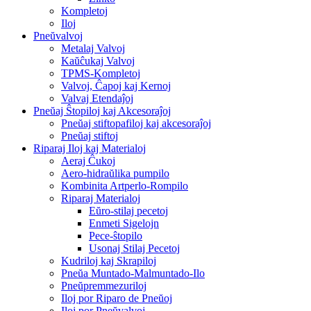
Kompletoj
Iloj
Pneŭvalvoj
Metalaj Valvoj
Kaŭĉukaj Valvoj
TPMS-Kompletoj
Valvoj, Ĉapoj kaj Kernoj
Valvaj Etendaĵoj
Pneŭaj Ŝtopiloj kaj Akcesoraĵoj
Pneŭaj stiftopafiloj kaj akcesoraĵoj
Pneŭaj stiftoj
Riparaj Iloj kaj Materialoj
Aeraj Ĉukoj
Aero-hidraŭlika pumpilo
Kombinita Artperlo-Rompilo
Riparaj Materialoj
Eŭro-stilaj pecetoj
Enmeti Sigelojn
Pece-ŝtopilo
Usonaj Stilaj Pecetoj
Kudriloj kaj Skrapiloj
Pneŭa Muntado-Malmuntado-Ilo
Pneŭpremmezuriloj
Iloj por Riparo de Pneŭoj
Iloj por Pneŭvalvoj