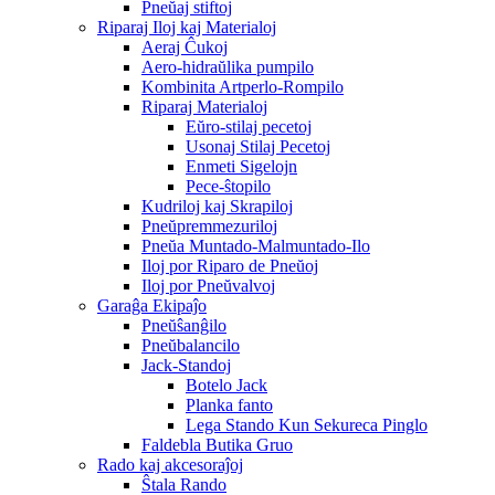
Pneŭaj stiftoj
Riparaj Iloj kaj Materialoj
Aeraj Ĉukoj
Aero-hidraŭlika pumpilo
Kombinita Artperlo-Rompilo
Riparaj Materialoj
Eŭro-stilaj pecetoj
Usonaj Stilaj Pecetoj
Enmeti Sigelojn
Pece-ŝtopilo
Kudriloj kaj Skrapiloj
Pneŭpremmezuriloj
Pneŭa Muntado-Malmuntado-Ilo
Iloj por Riparo de Pneŭoj
Iloj por Pneŭvalvoj
Garaĝa Ekipaĵo
Pneŭŝanĝilo
Pneŭbalancilo
Jack-Standoj
Botelo Jack
Planka fanto
Lega Stando Kun Sekureca Pinglo
Faldebla Butika Gruo
Rado kaj akcesoraĵoj
Ŝtala Rando