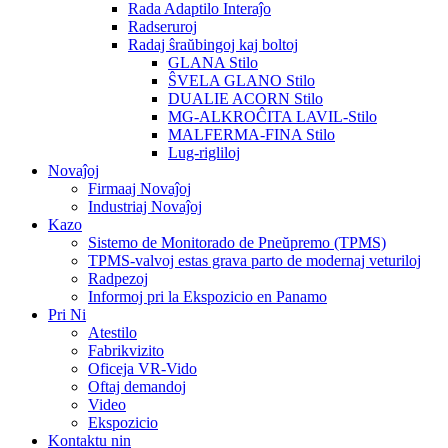
Rada Adaptilo Interaĵo
Radseruroj
Radaj ŝraŭbingoj kaj boltoj
GLANA Stilo
ŜVELA GLANO Stilo
DUALIE ACORN Stilo
MG-ALKROĈITA LAVIL-Stilo
MALFERMA-FINA Stilo
Lug-rigliloj
Novaĵoj
Firmaaj Novaĵoj
Industriaj Novaĵoj
Kazo
Sistemo de Monitorado de Pneŭpremo (TPMS)
TPMS-valvoj estas grava parto de modernaj veturiloj
Radpezoj
Informoj pri la Ekspozicio en Panamo
Pri Ni
Atestilo
Fabrikvizito
Oficeja VR-Vido
Oftaj demandoj
Video
Ekspozicio
Kontaktu nin