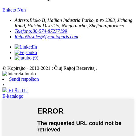
Enketo Nun
Adreso:
Bloko B, Hailian Industria Parko, n-ro 3388, Jichang
Road, Haishu Distrikto, Ningbo-urbo, Zhejiang-provinco
Telefono:
86-574-87277199
Retpoŝto
sales@fycautoparts.com
© Kopirajto - 2010-2021 : Ĉiuj Rajtoj Rezervitaj.
Sendi retpoŝton
x
ELŜUTU
E-katalogo