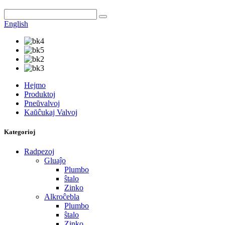
English
Hejmo
Produktoj
Pneŭvalvoj
Kaŭĉukaj Valvoj
Kategorioj
Radpezoj
Gluaĵo
Plumbo
ŝtalo
Zinko
Alkroĉebla
Plumbo
ŝtalo
Zinko