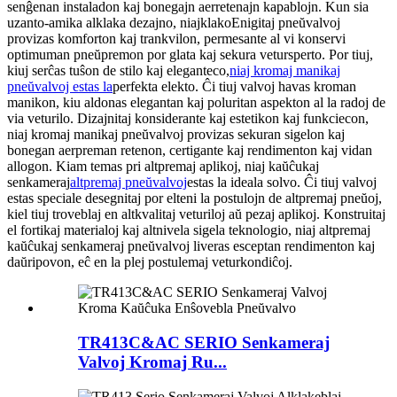
senĝenan instaladon kaj bonegajn aerretenajn kapablojn. Kun sia
uzanto-amika alklaka dezajno, niaj
klako
Enigitaj pneŭvalvoj
provizas komforton kaj trankvilon, permesante al vi konservi
optimuman pneŭpremon por glata kaj sekura vetursperto. Por tiuj,
kiuj serĉas tuŝon de stilo kaj eleganteco,
niaj kromaj manikaj
pneŭvalvoj estas la
perfekta elekto. Ĉi tiuj valvoj havas kroman
manikon, kiu aldonas elegantan kaj poluritan aspekton al la radoj de
via veturilo. Dizajnitaj konsiderante kaj estetikon kaj funkciecon,
niaj kromaj manikaj pneŭvalvoj provizas sekuran sigelon kaj
bonegan aerpreman retenon, certigante kaj rendimenton kaj vidan
allogon. Kiam temas pri altpremaj aplikoj, niaj kaŭĉukaj
senkameraj
altpremaj pneŭvalvoj
estas la ideala solvo. Ĉi tiuj valvoj
estas speciale desegnitaj por elteni la postulojn de altpremaj pneŭoj,
kiel tiuj troveblaj en altkvalitaj veturiloj aŭ pezaj aplikoj. Konstruitaj
el fortikaj materialoj kaj altnivela sigela teknologio, niaj altpremaj
kaŭĉukaj senkameraj pneŭvalvoj liveras esceptan rendimenton kaj
daŭripovon, eĉ en la plej postulemaj veturkondiĉoj.
TR413C&AC SERIO Senkameraj
Valvoj Kromaj Ru...