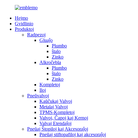
Hejmo
Gvidlinio
Produktoj
Radpezoj
Gluaĵo
Plumbo
ŝtalo
Zinko
Alkroĉebla
Plumbo
ŝtalo
Zinko
Kompletoj
Iloj
Pneŭvalvoj
Kaŭĉukaj Valvoj
Metalaj Valvoj
TPMS-Kompletoj
Valvoj, Ĉapoj kaj Kernoj
Valvaj Etendaĵoj
Pneŭaj Ŝtopiloj kaj Akcesoraĵoj
Pneŭaj stiftopafiloj kaj akcesoraĵoj