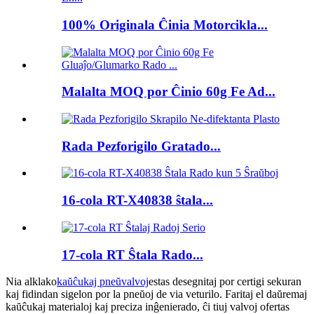
100% Originala Ĉinia Motorcikla...
Malalta MOQ por Ĉinio 60g Fe Ad...
Rada Pezforigilo Gratado...
16-cola RT-X40838 ŝtala...
17-cola RT Ŝtala Rado...
Nia alklako
kaŭĉukaj pneŭvalvoj
estas desegnitaj por certigi sekuran
kaj fidindan sigelon por la pneŭoj de via veturilo. Faritaj el daŭremaj
kaŭĉukaj materialoj kaj preciza inĝenierado, ĉi tiuj valvoj ofertas