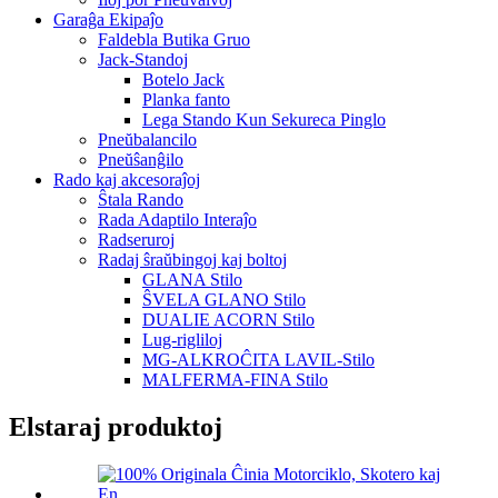
Garaĝa Ekipaĵo
Faldebla Butika Gruo
Jack-Standoj
Botelo Jack
Planka fanto
Lega Stando Kun Sekureca Pinglo
Pneŭbalancilo
Pneŭŝanĝilo
Rado kaj akcesoraĵoj
Ŝtala Rando
Rada Adaptilo Interaĵo
Radseruroj
Radaj ŝraŭbingoj kaj boltoj
GLANA Stilo
ŜVELA GLANO Stilo
DUALIE ACORN Stilo
Lug-rigliloj
MG-ALKROĈITA LAVIL-Stilo
MALFERMA-FINA Stilo
Elstaraj produktoj