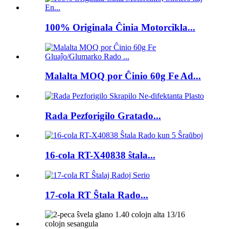
100% Originala Ĉinia Motorcikla...
Malalta MOQ por Ĉinio 60g Fe Ad...
Rada Pezforigilo Gratado...
16-cola RT-X40838 ŝtala...
17-cola RT Ŝtala Rado...