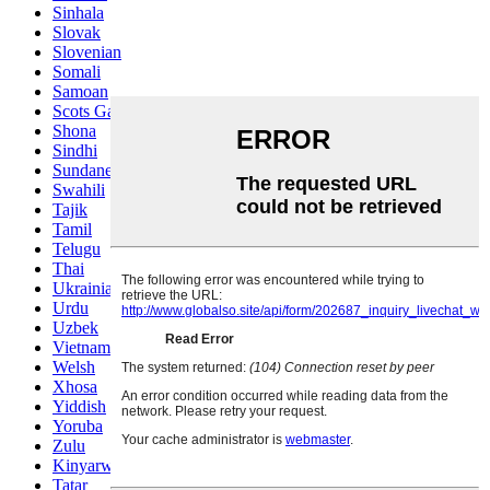
Sinhala
Slovak
Slovenian
Somali
Samoan
Scots Gaelic
Shona
Sindhi
Sundanese
Swahili
Tajik
Tamil
Telugu
Thai
Ukrainian
Urdu
Uzbek
Vietnamese
Welsh
Xhosa
Yiddish
Yoruba
Zulu
Kinyarwanda
Tatar