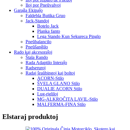
Iloj por Pneŭvalvoj
Garaĝa Ekipaĵo
Faldebla Butika Gruo
Jack-Standoj
Botelo Jack
Planka fanto
Lega Stando Kun Sekureca Pinglo
Pneŭbalancilo
Pneŭŝanĝilo
Rado kaj akcesoraĵoj
Ŝtala Rando
Rada Adaptilo Interaĵo
Radseruroj
Radaj ŝraŭbingoj kaj boltoj
ACORN-Stilo
ŜVELA GLANO Stilo
DUALIE ACORN Stilo
Lug-rigliloj
MG-ALKROĈITA LAVIL-Stilo
MALFERMA-FINA Stilo
Elstaraj produktoj