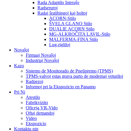
Rada Adaptilo Interaĵo
Radseruroj
Radaj ŝraŭbingoj kaj boltoj
ACORN-Stilo
ŜVELA GLANO Stilo
DUALIE ACORN Stilo
MG-ALKROĈITA LAVIL-Stilo
MALFERMA-FINA Stilo
Lug-rigliloj
Novaĵoj
Firmaaj Novaĵoj
Industriaj Novaĵoj
Kazo
Sistemo de Monitorado de Pneŭpremo (TPMS)
TPMS-valvoj estas grava parto de modernaj veturiloj
Radpezoj
Informoj pri la Ekspozicio en Panamo
Pri Ni
Atestilo
Fabrikvizito
Oficeja VR-Vido
Oftaj demandoj
Video
Ekspozicio
Kontaktu nin