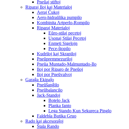
Pneŭaj stiftoj
Riparaj Iloj kaj Materialoj
Aeraj Ĉukoj
Aero-hidraŭlika pumpilo
Kombinita Artperlo-Rompilo
Riparaj Materialoj
Eŭro-stilaj pecetoj
Usonaj Stilaj Pecetoj
Enmeti Sigelojn
Pece-ŝtopilo
Kudriloj kaj Skrapiloj
Pneŭpremmezuriloj
Pneŭa Muntado-Malmuntado-Ilo
Iloj por Riparo de Pneŭoj
Iloj por Pneŭvalvoj
Garaĝa Ekipaĵo
Pneŭŝanĝilo
Pneŭbalancilo
Jack-Standoj
Botelo Jack
Planka fanto
Lega Stando Kun Sekureca Pinglo
Faldebla Butika Gruo
Rado kaj akcesoraĵoj
Ŝtala Rando