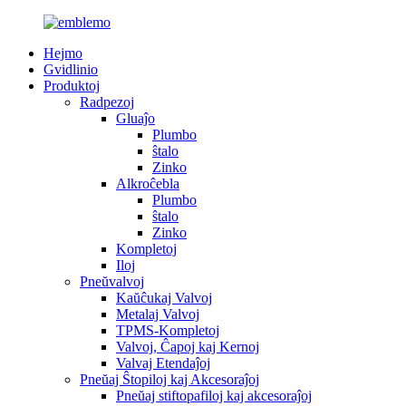
Hejmo
Gvidlinio
Produktoj
Radpezoj
Gluaĵo
Plumbo
ŝtalo
Zinko
Alkroĉebla
Plumbo
ŝtalo
Zinko
Kompletoj
Iloj
Pneŭvalvoj
Kaŭĉukaj Valvoj
Metalaj Valvoj
TPMS-Kompletoj
Valvoj, Ĉapoj kaj Kernoj
Valvaj Etendaĵoj
Pneŭaj Ŝtopiloj kaj Akcesoraĵoj
Pneŭaj stiftopafiloj kaj akcesoraĵoj