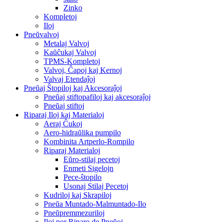
Zinko
Kompletoj
Iloj
Pneŭvalvoj
Metalaj Valvoj
Kaŭĉukaj Valvoj
TPMS-Kompletoj
Valvoj, Ĉapoj kaj Kernoj
Valvaj Etendaĵoj
Pneŭaj Ŝtopiloj kaj Akcesoraĵoj
Pneŭaj stiftopafiloj kaj akcesoraĵoj
Pneŭaj stiftoj
Riparaj Iloj kaj Materialoj
Aeraj Ĉukoj
Aero-hidraŭlika pumpilo
Kombinita Artperlo-Rompilo
Riparaj Materialoj
Eŭro-stilaj pecetoj
Enmeti Sigelojn
Pece-ŝtopilo
Usonaj Stilaj Pecetoj
Kudriloj kaj Skrapiloj
Pneŭa Muntado-Malmuntado-Ilo
Pneŭpremmezuriloj
Iloj por Riparo de Pneŭoj