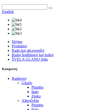
English
Hejmo
Produktoj
Rado kaj akcesoraĵoj
Radaj ŝraŭbingoj kaj boltoj
ŜVELA GLANO Stilo
Kategorioj
Radpezoj
Gluaĵo
Plumbo
ŝtalo
Zinko
Alkroĉebla
Plumbo
ŝtalo