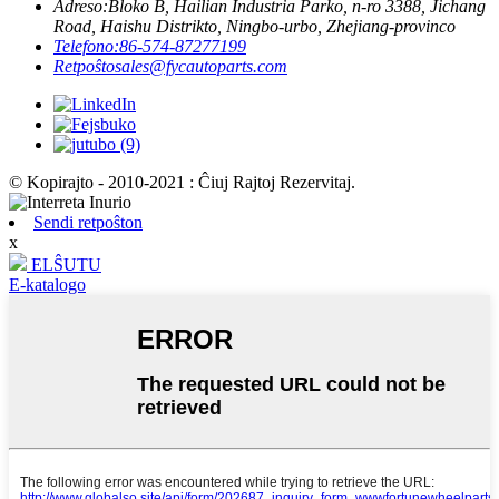
Adreso:
Bloko B, Hailian Industria Parko, n-ro 3388, Jichang
Road, Haishu Distrikto, Ningbo-urbo, Zhejiang-provinco
Telefono:
86-574-87277199
Retpoŝto
sales@fycautoparts.com
© Kopirajto - 2010-2021 : Ĉiuj Rajtoj Rezervitaj.
Sendi retpoŝton
x
ELŜUTU
E-katalogo