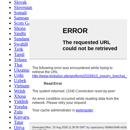
Slovak
Slovenian
Somali
Samoan
Scots Gaelic
Shona
Sindhi
Sundanese
Swahili
Tajik
Tamil
Telugu
Thai
Ukrainian
Urdu
Uzbek
Vietnamese
Welsh
Xhosa
Yiddish
Yoruba
Zulu
Kinyarwanda
Tatar
Oriya