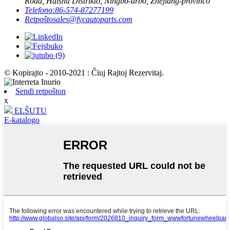
Road, Haishu Distrikto, Ningbo-urbo, Zhejiang-provinco
Telefono:
86-574-87277199
Retpoŝto
sales@fycautoparts.com
© Kopirajto - 2010-2021 : Ĉiuj Rajtoj Rezervitaj.
Sendi retpoŝton
x
ELŜUTU
E-katalogo