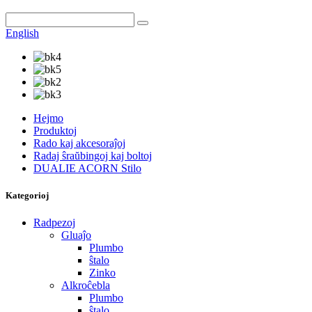
English
Hejmo
Produktoj
Rado kaj akcesoraĵoj
Radaj ŝraŭbingoj kaj boltoj
DUALIE ACORN Stilo
Kategorioj
Radpezoj
Gluaĵo
Plumbo
ŝtalo
Zinko
Alkroĉebla
Plumbo
ŝtalo