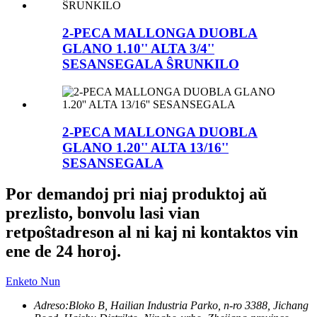
2-PECA MALLONGA DUOBLA
GLANO 1.10'' ALTA 3/4''
SESANSEGALA ŜRUNKILO
2-PECA MALLONGA DUOBLA
GLANO 1.20'' ALTA 13/16''
SESANSEGALA
Por demandoj pri niaj produktoj aŭ
prezlisto, bonvolu lasi vian
retpoŝtadreson al ni kaj ni kontaktos vin
ene de 24 horoj.
Enketo Nun
Adreso:
Bloko B, Hailian Industria Parko, n-ro 3388, Jichang