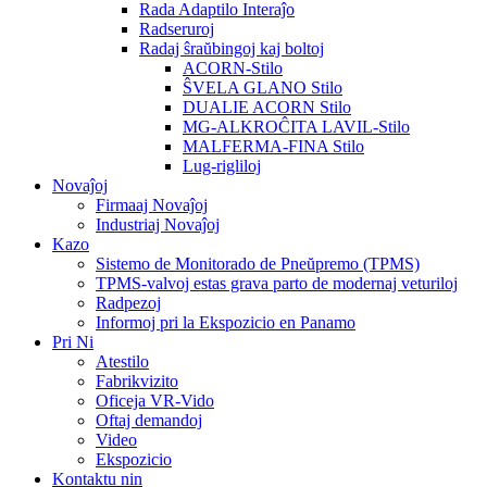
Rada Adaptilo Interaĵo
Radseruroj
Radaj ŝraŭbingoj kaj boltoj
ACORN-Stilo
ŜVELA GLANO Stilo
DUALIE ACORN Stilo
MG-ALKROĈITA LAVIL-Stilo
MALFERMA-FINA Stilo
Lug-rigliloj
Novaĵoj
Firmaaj Novaĵoj
Industriaj Novaĵoj
Kazo
Sistemo de Monitorado de Pneŭpremo (TPMS)
TPMS-valvoj estas grava parto de modernaj veturiloj
Radpezoj
Informoj pri la Ekspozicio en Panamo
Pri Ni
Atestilo
Fabrikvizito
Oficeja VR-Vido
Oftaj demandoj
Video
Ekspozicio
Kontaktu nin