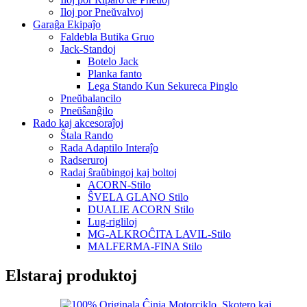
Iloj por Pneŭvalvoj
Garaĝa Ekipaĵo
Faldebla Butika Gruo
Jack-Standoj
Botelo Jack
Planka fanto
Lega Stando Kun Sekureca Pinglo
Pneŭbalancilo
Pneŭŝanĝilo
Rado kaj akcesoraĵoj
Ŝtala Rando
Rada Adaptilo Interaĵo
Radseruroj
Radaj ŝraŭbingoj kaj boltoj
ACORN-Stilo
ŜVELA GLANO Stilo
DUALIE ACORN Stilo
Lug-rigliloj
MG-ALKROĈITA LAVIL-Stilo
MALFERMA-FINA Stilo
Elstaraj produktoj