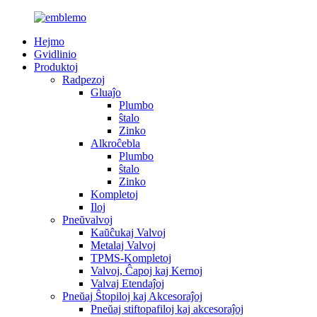
Hejmo
Gvidlinio
Produktoj
Radpezoj
Gluaĵo
Plumbo
ŝtalo
Zinko
Alkroĉebla
Plumbo
ŝtalo
Zinko
Kompletoj
Iloj
Pneŭvalvoj
Kaŭĉukaj Valvoj
Metalaj Valvoj
TPMS-Kompletoj
Valvoj, Ĉapoj kaj Kernoj
Valvaj Etendaĵoj
Pneŭaj Ŝtopiloj kaj Akcesoraĵoj
Pneŭaj stiftopafiloj kaj akcesoraĵoj