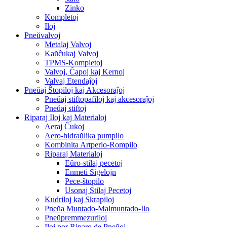
Zinko
Kompletoj
Iloj
Pneŭvalvoj
Metalaj Valvoj
Kaŭĉukaj Valvoj
TPMS-Kompletoj
Valvoj, Ĉapoj kaj Kernoj
Valvaj Etendaĵoj
Pneŭaj Ŝtopiloj kaj Akcesoraĵoj
Pneŭaj stiftopafiloj kaj akcesoraĵoj
Pneŭaj stiftoj
Riparaj Iloj kaj Materialoj
Aeraj Ĉukoj
Aero-hidraŭlika pumpilo
Kombinita Artperlo-Rompilo
Riparaj Materialoj
Eŭro-stilaj pecetoj
Enmeti Sigelojn
Pece-ŝtopilo
Usonaj Stilaj Pecetoj
Kudriloj kaj Skrapiloj
Pneŭa Muntado-Malmuntado-Ilo
Pneŭpremmezuriloj
Iloj por Riparo de Pneŭoj