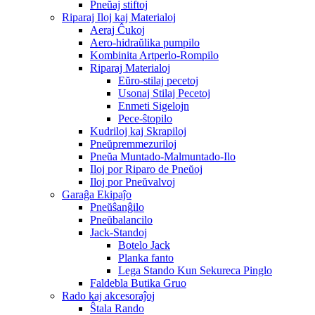
Pneŭaj stiftoj
Riparaj Iloj kaj Materialoj
Aeraj Ĉukoj
Aero-hidraŭlika pumpilo
Kombinita Artperlo-Rompilo
Riparaj Materialoj
Eŭro-stilaj pecetoj
Usonaj Stilaj Pecetoj
Enmeti Sigelojn
Pece-ŝtopilo
Kudriloj kaj Skrapiloj
Pneŭpremmezuriloj
Pneŭa Muntado-Malmuntado-Ilo
Iloj por Riparo de Pneŭoj
Iloj por Pneŭvalvoj
Garaĝa Ekipaĵo
Pneŭŝanĝilo
Pneŭbalancilo
Jack-Standoj
Botelo Jack
Planka fanto
Lega Stando Kun Sekureca Pinglo
Faldebla Butika Gruo
Rado kaj akcesoraĵoj
Ŝtala Rando