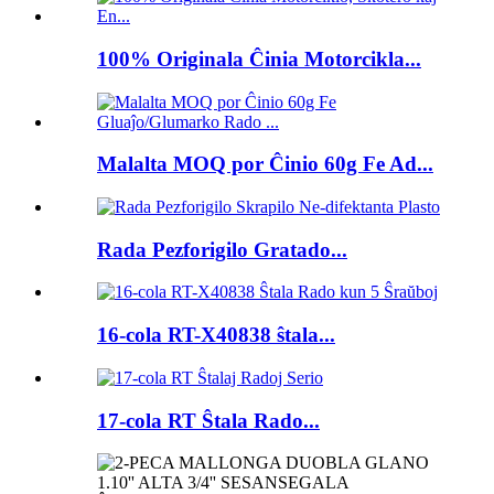
100% Originala Ĉinia Motorcikla...
Malalta MOQ por Ĉinio 60g Fe Ad...
Rada Pezforigilo Gratado...
16-cola RT-X40838 ŝtala...
17-cola RT Ŝtala Rado...