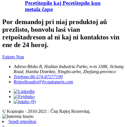
Pecetŝtopilo kaj Pecetŝtopilo kun
metala ĉapo
Por demandoj pri niaj produktoj aŭ
prezlisto, bonvolu lasi vian
retpoŝtadreson al ni kaj ni kontaktos vin
ene de 24 horoj.
Enketo Nun
Adreso:
Bloko B, Hailian Industria Parko, n-ro 3388, Jichang
Road, Haishu Distrikto, Ningbo-urbo, Zhejiang-provinco
Telefono:
86-574-87277199
Retpoŝto
sales@fycautoparts.com
© Kopirajto - 2010-2021 : Ĉiuj Rajtoj Rezervitaj.
Sendi retpoŝton
x