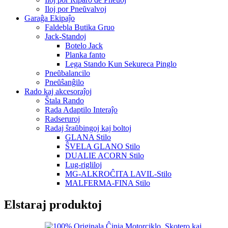
Iloj por Pneŭvalvoj
Garaĝa Ekipaĵo
Faldebla Butika Gruo
Jack-Standoj
Botelo Jack
Planka fanto
Lega Stando Kun Sekureca Pinglo
Pneŭbalancilo
Pneŭŝanĝilo
Rado kaj akcesoraĵoj
Ŝtala Rando
Rada Adaptilo Interaĵo
Radseruroj
Radaj ŝraŭbingoj kaj boltoj
GLANA Stilo
ŜVELA GLANO Stilo
DUALIE ACORN Stilo
Lug-rigliloj
MG-ALKROĈITA LAVIL-Stilo
MALFERMA-FINA Stilo
Elstaraj produktoj