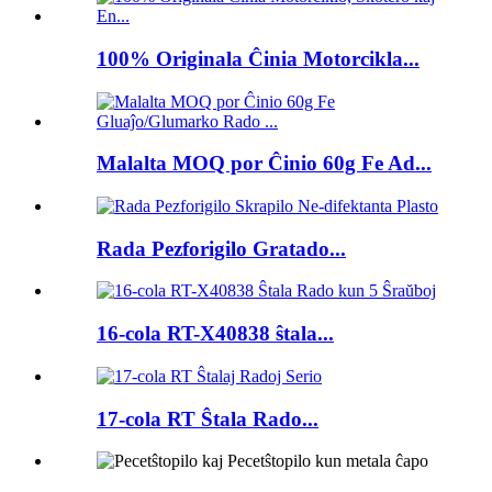
100% Originala Ĉinia Motorcikla...
Malalta MOQ por Ĉinio 60g Fe Ad...
Rada Pezforigilo Gratado...
16-cola RT-X40838 ŝtala...
17-cola RT Ŝtala Rado...