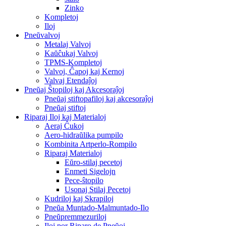
Zinko
Kompletoj
Iloj
Pneŭvalvoj
Metalaj Valvoj
Kaŭĉukaj Valvoj
TPMS-Kompletoj
Valvoj, Ĉapoj kaj Kernoj
Valvaj Etendaĵoj
Pneŭaj Ŝtopiloj kaj Akcesoraĵoj
Pneŭaj stiftopafiloj kaj akcesoraĵoj
Pneŭaj stiftoj
Riparaj Iloj kaj Materialoj
Aeraj Ĉukoj
Aero-hidraŭlika pumpilo
Kombinita Artperlo-Rompilo
Riparaj Materialoj
Eŭro-stilaj pecetoj
Enmeti Sigelojn
Pece-ŝtopilo
Usonaj Stilaj Pecetoj
Kudriloj kaj Skrapiloj
Pneŭa Muntado-Malmuntado-Ilo
Pneŭpremmezuriloj
Iloj por Riparo de Pneŭoj