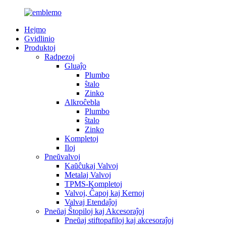
Hejmo
Gvidlinio
Produktoj
Radpezoj
Gluaĵo
Plumbo
ŝtalo
Zinko
Alkroĉebla
Plumbo
ŝtalo
Zinko
Kompletoj
Iloj
Pneŭvalvoj
Kaŭĉukaj Valvoj
Metalaj Valvoj
TPMS-Kompletoj
Valvoj, Ĉapoj kaj Kernoj
Valvaj Etendaĵoj
Pneŭaj Ŝtopiloj kaj Akcesoraĵoj
Pneŭaj stiftopafiloj kaj akcesoraĵoj