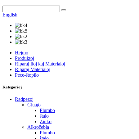
English
Hejmo
Produktoj
Riparaj Iloj kaj Materialoj
Riparaj Materialoj
Pece-ŝtopilo
Kategorioj
Radpezoj
Gluaĵo
Plumbo
ŝtalo
Zinko
Alkroĉebla
Plumbo
ŝtalo