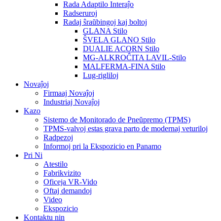
Rada Adaptilo Interaĵo
Radseruroj
Radaj ŝraŭbingoj kaj boltoj
GLANA Stilo
ŜVELA GLANO Stilo
DUALIE ACORN Stilo
MG-ALKROĈITA LAVIL-Stilo
MALFERMA-FINA Stilo
Lug-rigliloj
Novaĵoj
Firmaaj Novaĵoj
Industriaj Novaĵoj
Kazo
Sistemo de Monitorado de Pneŭpremo (TPMS)
TPMS-valvoj estas grava parto de modernaj veturiloj
Radpezoj
Informoj pri la Ekspozicio en Panamo
Pri Ni
Atestilo
Fabrikvizito
Oficeja VR-Vido
Oftaj demandoj
Video
Ekspozicio
Kontaktu nin