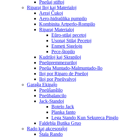
Pneŭaj stiftoj
Riparaj Iloj kaj Materialoj
Aeraj Ĉukoj
Aero-hidraŭlika pumpilo
Kombinita Artperlo-Rompilo
Riparaj Materialoj
Eŭro-stilaj pecetoj
Usonaj Stilaj Pecetoj
Enmeti Sigelojn
Pece-ŝtopilo
Kudriloj kaj Skrapiloj
Pneŭpremmezuriloj
Pneŭa Muntado-Malmuntado-Ilo
Iloj por Riparo de Pneŭoj
Iloj por Pneŭvalvoj
Garaĝa Ekipaĵo
Pneŭŝanĝilo
Pneŭbalancilo
Jack-Standoj
Botelo Jack
Planka fanto
Lega Stando Kun Sekureca Pinglo
Faldebla Butika Gruo
Rado kaj akcesoraĵoj
Ŝtala Rando