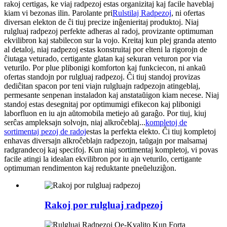
rakoj certigas, ke viaj radpezoj estas organizitaj kaj facile haveblaj
kiam vi bezonas ilin. Parolante pri
Rulstilaj Radpezoj
, ni ofertas
diversan elekton de ĉi tiuj precize inĝenieritaj produktoj. Niaj
rulgluaj radpezoj perfekte adheras al radoj, provizante optimuman
ekvilibron kaj stabilecon sur la vojo. Kreitaj kun plej granda atento
al detaloj, niaj radpezoj estas konstruitaj por elteni la rigorojn de
ĉiutaga veturado, certigante glatan kaj sekuran veturon por via
veturilo. Por plue plibonigi komforton kaj funkciecon, ni ankaŭ
ofertas standojn por rulgluaj radpezoj. Ĉi tiuj standoj provizas
dediĉitan spacon por teni viajn rulgluajn radpezojn atingeblaj,
permesante senpenan instaladon kaj anstataŭigon kiam necese. Niaj
standoj estas desegnitaj por optimumigi efikecon kaj plibonigi
laborfluon en iu ajn aŭtomobila metiejo aŭ garaĝo. Por tiuj, kiuj
serĉas ampleksajn solvojn, niaj alkroĉeblaj...
kompletoj de
sortimentaj pezoj de radoj
estas la perfekta elekto. Ĉi tiuj kompletoj
enhavas diversajn alkroĉeblajn radpezojn, taŭgajn por malsamaj
radgrandecoj kaj specifoj. Kun niaj sortimentaj kompletoj, vi povas
facile atingi la idealan ekvilibron por iu ajn veturilo, certigante
optimuman rendimenton kaj reduktante pneŭeluziĝon.
Rakoj por rulgluaj radpezoj