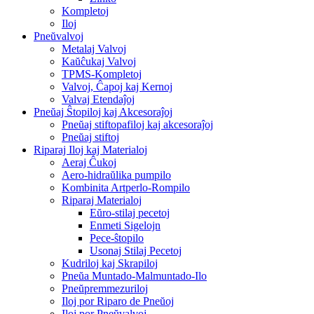
Kompletoj
Iloj
Pneŭvalvoj
Metalaj Valvoj
Kaŭĉukaj Valvoj
TPMS-Kompletoj
Valvoj, Ĉapoj kaj Kernoj
Valvaj Etendaĵoj
Pneŭaj Ŝtopiloj kaj Akcesoraĵoj
Pneŭaj stiftopafiloj kaj akcesoraĵoj
Pneŭaj stiftoj
Riparaj Iloj kaj Materialoj
Aeraj Ĉukoj
Aero-hidraŭlika pumpilo
Kombinita Artperlo-Rompilo
Riparaj Materialoj
Eŭro-stilaj pecetoj
Enmeti Sigelojn
Pece-ŝtopilo
Usonaj Stilaj Pecetoj
Kudriloj kaj Skrapiloj
Pneŭa Muntado-Malmuntado-Ilo
Pneŭpremmezuriloj
Iloj por Riparo de Pneŭoj
Iloj por Pneŭvalvoj