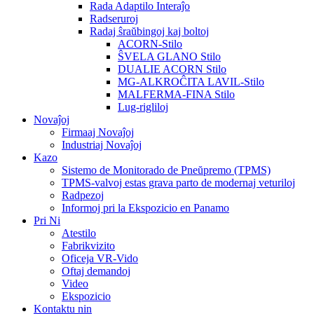
Rada Adaptilo Interaĵo
Radseruroj
Radaj ŝraŭbingoj kaj boltoj
ACORN-Stilo
ŜVELA GLANO Stilo
DUALIE ACORN Stilo
MG-ALKROĈITA LAVIL-Stilo
MALFERMA-FINA Stilo
Lug-rigliloj
Novaĵoj
Firmaaj Novaĵoj
Industriaj Novaĵoj
Kazo
Sistemo de Monitorado de Pneŭpremo (TPMS)
TPMS-valvoj estas grava parto de modernaj veturiloj
Radpezoj
Informoj pri la Ekspozicio en Panamo
Pri Ni
Atestilo
Fabrikvizito
Oficeja VR-Vido
Oftaj demandoj
Video
Ekspozicio
Kontaktu nin