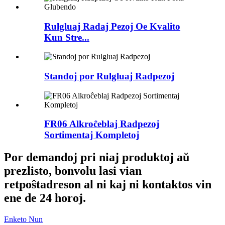
Rulgluaj Radaj Pezoj Oe Kvalito
Kun Stre...
Standoj por Rulgluaj Radpezoj
FR06 Alkroĉeblaj Radpezoj
Sortimentaj Kompletoj
Por demandoj pri niaj produktoj aŭ
prezlisto, bonvolu lasi vian
retpoŝtadreson al ni kaj ni kontaktos vin
ene de 24 horoj.
Enketo Nun