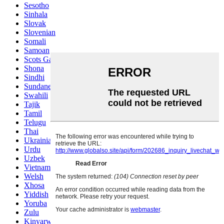
Sesotho
Sinhala
Slovak
Slovenian
Somali
Samoan
Scots Gaelic
Shona
Sindhi
Sundanese
Swahili
Tajik
Tamil
Telugu
Thai
Ukrainian
Urdu
Uzbek
Vietnamese
Welsh
Xhosa
Yiddish
Yoruba
Zulu
Kinyarwanda