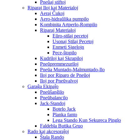
Pneŭaj stiftoj
Riparaj Iloj kaj Materialoj
Aeraj Ĉukoj
Aero-hidraŭlika pumpilo
Kombinita Artperlo-Rompilo
Riparaj Materialoj
Eŭro-stilaj pecetoj
Usonaj Stilaj Pecetoj
Enmeti Sigelojn
Pece-ŝtopilo
Kudriloj kaj Skrapiloj
Pneŭpremmezuriloj
Pneŭa Muntado-Malmuntado-Ilo
Iloj por Riparo de Pneŭoj
Iloj por Pneŭvalvoj
Garaĝa Ekipaĵo
Pneŭŝanĝilo
Pneŭbalancilo
Jack-Standoj
Botelo Jack
Planka fanto
Lega Stando Kun Sekureca Pinglo
Faldebla Butika Gruo
Rado kaj akcesoraĵoj
Ŝtala Rando