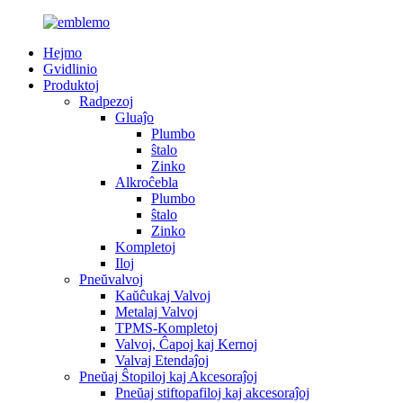
Hejmo
Gvidlinio
Produktoj
Radpezoj
Gluaĵo
Plumbo
ŝtalo
Zinko
Alkroĉebla
Plumbo
ŝtalo
Zinko
Kompletoj
Iloj
Pneŭvalvoj
Kaŭĉukaj Valvoj
Metalaj Valvoj
TPMS-Kompletoj
Valvoj, Ĉapoj kaj Kernoj
Valvaj Etendaĵoj
Pneŭaj Ŝtopiloj kaj Akcesoraĵoj
Pneŭaj stiftopafiloj kaj akcesoraĵoj