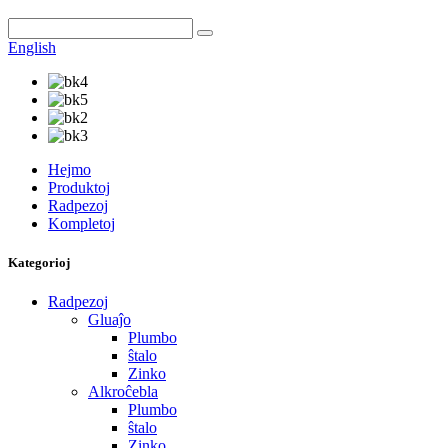
English
Hejmo
Produktoj
Radpezoj
Kompletoj
Kategorioj
Radpezoj
Gluaĵo
Plumbo
ŝtalo
Zinko
Alkroĉebla
Plumbo
ŝtalo
Zinko