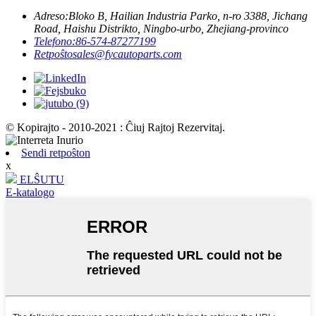
Adreso:
Bloko B, Hailian Industria Parko, n-ro 3388, Jichang
Road, Haishu Distrikto, Ningbo-urbo, Zhejiang-provinco
Telefono:
86-574-87277199
Retpoŝto
sales@fycautoparts.com
© Kopirajto - 2010-2021 : Ĉiuj Rajtoj Rezervitaj.
Sendi retpoŝton
x
ELŜUTU
E-katalogo