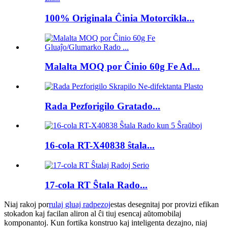
100% Originala Ĉinia Motorcikla...
Malalta MOQ por Ĉinio 60g Fe Ad...
Rada Pezforigilo Gratado...
16-cola RT-X40838 ŝtala...
17-cola RT Ŝtala Rado...
Niaj rakoj por
rulaj gluaj radpezoj
estas desegnitaj por provizi efikan
stokadon kaj facilan aliron al ĉi tiuj esencaj aŭtomobilaj
komponantoj. Kun fortika konstruo kaj inteligenta dezajno, niaj