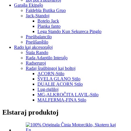
Garaĝa Ekipaĵo
Faldebla Butika Gruo
Jack-Standoj
Botelo Jack
Planka fanto
Lega Stando Kun Sekureca Pinglo
Pneŭbalancilo
Pneŭŝanĝilo
Rado kaj akcesoraĵoj
Ŝtala Rando
Rada Adaptilo Interaĵo
Radseruroj
Radaj ŝraŭbingoj kaj boltoj
ACORN-Stilo
ŜVELA GLANO Stilo
DUALIE ACORN Stilo
Lug-rigliloj
MG-ALKROĈITA LAVIL-Stilo
MALFERMA-FINA Stilo
Elstaraj produktoj