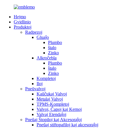
Hejmo
Gvidlinio
Produktoj
Radpezoj
Gluaĵo
Plumbo
ŝtalo
Zinko
Alkroĉebla
Plumbo
ŝtalo
Zinko
Kompletoj
Iloj
Pneŭvalvoj
Kaŭĉukaj Valvoj
Metalaj Valvoj
TPMS-Kompletoj
Valvoj, Ĉapoj kaj Kernoj
Valvaj Etendaĵoj
Pneŭaj Ŝtopiloj kaj Akcesoraĵoj
Pneŭaj stiftopafiloj kaj akcesoraĵoj