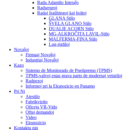
Rada Adaptilo Interaĵo
Radseruroj
Radaj ŝraŭbingoj kaj boltoj
GLANA Stilo
ŜVELA GLANO Stilo
DUALIE ACORN Stilo
MG-ALKROĈITA LAVIL-Stilo
MALFERMA-FINA Stilo
Lug-rigliloj
Novaĵoj
Firmaaj Novaĵoj
Industriaj Novaĵoj
Kazo
Sistemo de Monitorado de Pneŭpremo (TPMS)
TPMS-valvoj estas grava parto de modernaj veturiloj
Radpezoj
Informoj pri la Ekspozicio en Panamo
Pri Ni
Atestilo
Fabrikvizito
Oficeja VR-Vido
Oftaj demandoj
Video
Ekspozicio
Kontaktu nin