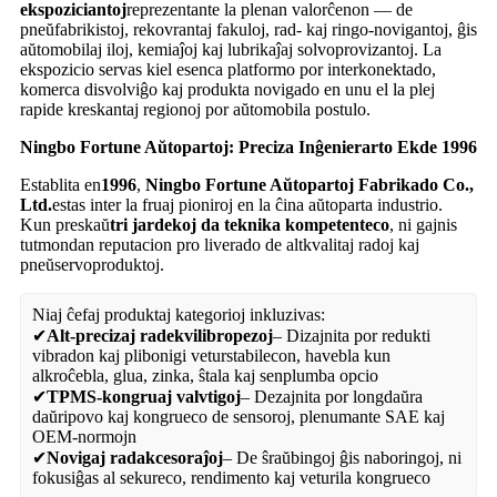
ekspoziciantoj
reprezentante la plenan valorĉenon — de
pneŭfabrikistoj, rekovrantaj fakuloj, rad- kaj ringo-novigantoj, ĝis
aŭtomobilaj iloj, kemiaĵoj kaj lubrikaĵaj solvoprovizantoj. La
ekspozicio servas kiel esenca platformo por interkonektado,
komerca disvolviĝo kaj produkta novigado en unu el la plej
rapide kreskantaj regionoj por aŭtomobila postulo.
Ningbo Fortune Aŭtopartoj: Preciza Inĝenierarto Ekde 1996
Establita en
1996
,
Ningbo Fortune Aŭtopartoj Fabrikado Co.,
Ltd.
estas inter la fruaj pioniroj en la ĉina aŭtoparta industrio.
Kun preskaŭ
tri jardekoj da teknika kompetenteco
, ni gajnis
tutmondan reputacion pro liverado de altkvalitaj radoj kaj
pneŭservoproduktoj.
Niaj ĉefaj produktaj kategorioj inkluzivas:
✔
Alt-precizaj radekvilibropezoj
– Dizajnita por redukti
vibradon kaj plibonigi veturstabilecon, havebla kun
alkroĉebla, glua, zinka, ŝtala kaj senplumba opcio
✔
TPMS-kongruaj valvtigoj
– Dezajnita por longdaŭra
daŭripovo kaj kongrueco de sensoroj, plenumante SAE kaj
OEM-normojn
✔
Novigaj radakcesoraĵoj
– De ŝraŭbingoj ĝis naboringoj, ni
fokusiĝas al sekureco, rendimento kaj veturila kongrueco