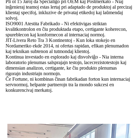
Pli ol 15 Jaroj da Specialiĝo pri OEM kaj Postmerkato - Niaj
inĝenieraj teamoj estas lertaj pri adaptado de produktoj al precizaj
klientaj specifoj, inkluzive de privataj etikedoj kaj laŭmendaj
solvoj.
ISO9001 Atestita Fabrikado - Ni efektivigas striktan
kvalitkontrolon en ĉiu produktada etapo, certigante koherecon,
spureblecon kaj konformecon al internaciaj normoj.
JIT-Livera Reto Tra 3 Kontinentoj - Kun loka stokejo en
Nordameriko ekde 2014, ni ofertas rapidan, efikan plenumadon
kaj teknikan subtenon al tutmondaj klientoj.
Kontinua investado en esplorado kaj disvolviĝo - Nia interna
laboratorio plenumas salsprajajn testojn, lacecrezistotestojn kaj
dimensian analizon, certigante, ke ĉiu produkto plenumas
rigorajn industriajn normojn.
Ĉe Fortune, ni kombinas ĉinan fabrikadan forton kun internaciaj
servnormoj, helpante partnerojn tra la mondo sukcesi en
konkurencivaj merkatoj.