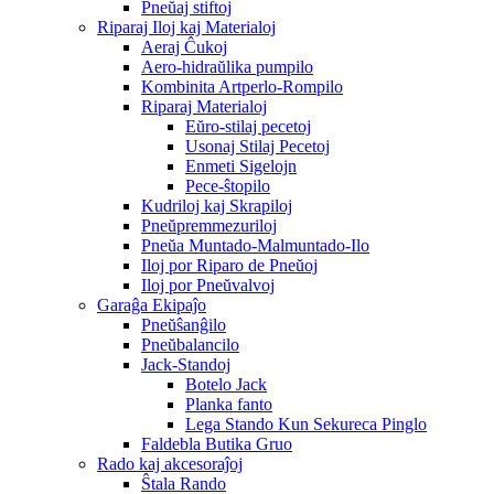
Pneŭaj stiftoj
Riparaj Iloj kaj Materialoj
Aeraj Ĉukoj
Aero-hidraŭlika pumpilo
Kombinita Artperlo-Rompilo
Riparaj Materialoj
Eŭro-stilaj pecetoj
Usonaj Stilaj Pecetoj
Enmeti Sigelojn
Pece-ŝtopilo
Kudriloj kaj Skrapiloj
Pneŭpremmezuriloj
Pneŭa Muntado-Malmuntado-Ilo
Iloj por Riparo de Pneŭoj
Iloj por Pneŭvalvoj
Garaĝa Ekipaĵo
Pneŭŝanĝilo
Pneŭbalancilo
Jack-Standoj
Botelo Jack
Planka fanto
Lega Stando Kun Sekureca Pinglo
Faldebla Butika Gruo
Rado kaj akcesoraĵoj
Ŝtala Rando