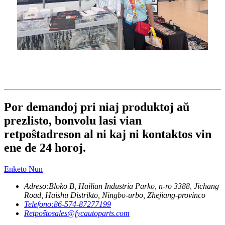
Por demandoj pri niaj produktoj aŭ
prezlisto, bonvolu lasi vian
retpoŝtadreson al ni kaj ni kontaktos vin
ene de 24 horoj.
Enketo Nun
Adreso:
Bloko B, Hailian Industria Parko, n-ro 3388, Jichang
Road, Haishu Distrikto, Ningbo-urbo, Zhejiang-provinco
Telefono:
86-574-87277199
Retpoŝto
sales@fycautoparts.com