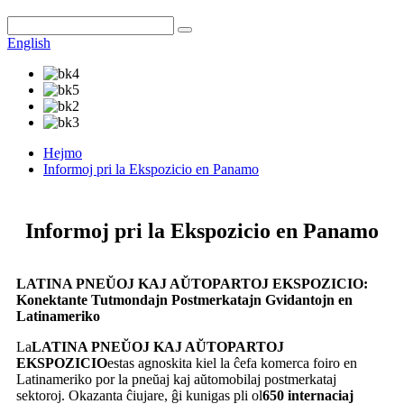
English
Hejmo
Informoj pri la Ekspozicio en Panamo
Informoj pri la Ekspozicio en Panamo
LATINA PNEŬOJ KAJ AŬTOPARTOJ EKSPOZICIO:
Konektante Tutmondajn Postmerkatajn Gvidantojn en
Latinameriko
La
LATINA PNEŬOJ KAJ AŬTOPARTOJ
EKSPOZICIO
estas agnoskita kiel la ĉefa komerca foiro en
Latinameriko por la pneŭaj kaj aŭtomobilaj postmerkataj
sektoroj. Okazanta ĉiujare, ĝi kunigas pli ol
650 internaciaj