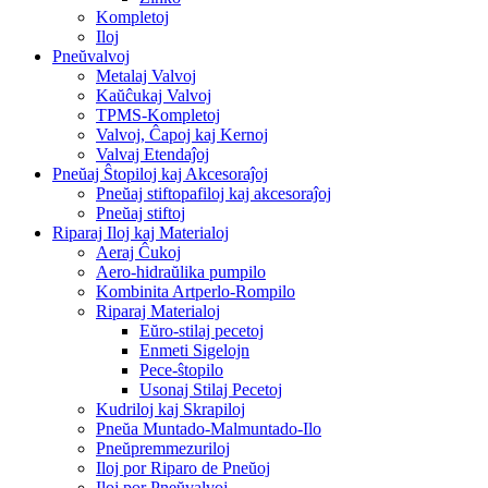
Kompletoj
Iloj
Pneŭvalvoj
Metalaj Valvoj
Kaŭĉukaj Valvoj
TPMS-Kompletoj
Valvoj, Ĉapoj kaj Kernoj
Valvaj Etendaĵoj
Pneŭaj Ŝtopiloj kaj Akcesoraĵoj
Pneŭaj stiftopafiloj kaj akcesoraĵoj
Pneŭaj stiftoj
Riparaj Iloj kaj Materialoj
Aeraj Ĉukoj
Aero-hidraŭlika pumpilo
Kombinita Artperlo-Rompilo
Riparaj Materialoj
Eŭro-stilaj pecetoj
Enmeti Sigelojn
Pece-ŝtopilo
Usonaj Stilaj Pecetoj
Kudriloj kaj Skrapiloj
Pneŭa Muntado-Malmuntado-Ilo
Pneŭpremmezuriloj
Iloj por Riparo de Pneŭoj
Iloj por Pneŭvalvoj