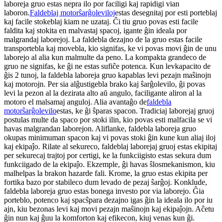
laboreja gruo estas nepra ilo por faciligi kaj rapidigi vian
laboron.
Faldeblaj motorŝarĝoleviloj
estas desegnitaj por esti porteblaj
kaj facile stokeblaj kiam ne uzataj. Ĉi tiu gruo povas esti facile
faldita kaj stokita en malvastaj spacoj, igante ĝin ideala por
malgrandaj laborejoj. La faldebla dezajno de la gruo estas facile
transportebla kaj movebla, kio signifas, ke vi povas movi ĝin de unu
laborejo al alia kun malmulte da peno. La kompakta grandeco de
gruo ne signifas, ke ĝi ne estas sufiĉe potenca. Kun levkapacito de
ĝis 2 tunoj, la faldebla laboreja gruo kapablas levi pezajn maŝinojn
kaj motorojn. Per sia alĝustigebla brako kaj ŝarĝolevilo, ĝi povas
levi la pezon al la dezirata alto aŭ angulo, faciligante aliron al la
motoro el malsamaj anguloj. Alia avantaĝo de
faldebla
motorŝarĝolevilo
estas, ke ĝi ŝparas spacon. Tradiciaj laborejaj gruoj
postulas multe da spaco por stoki ilin, kio povas esti malfacila se vi
havas malgrandan laborejon. Aliflanke, faldebla laboreja gruo
okupas minimuman spacon kaj vi povas stoki ĝin kune kun aliaj iloj
kaj ekipaĵo. Rilate al sekureco, faldeblaj laborejaj gruoj estas ekipitaj
per sekurecaj trajtoj por certigi, ke la funkciigisto estas sekura dum
funkciigado de la ekipaĵo. Ekzemple, ĝi havas ŝlosmekanismon, kiu
malhelpas la brakon hazarde fali. Krome, la gruo estas ekipita per
fortika bazo por stabileco dum levado de pezaj ŝarĝoj. Konklude,
faldebla laboreja gruo estas bonega investo por via laborejo. Ĝia
porteblo, potenco kaj spacŝpara dezajno igas ĝin la ideala ilo por iu
ajn, kiu bezonas levi kaj movi pezajn maŝinojn kaj ekipaĵojn. Aĉetu
ĝin nun kaj ĝuu la komforton kaj efikecon, kiuj venas kun ĝi.