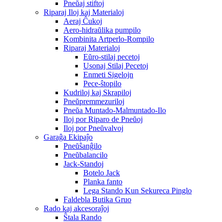
Pneŭaj stiftoj
Riparaj Iloj kaj Materialoj
Aeraj Ĉukoj
Aero-hidraŭlika pumpilo
Kombinita Artperlo-Rompilo
Riparaj Materialoj
Eŭro-stilaj pecetoj
Usonaj Stilaj Pecetoj
Enmeti Sigelojn
Pece-ŝtopilo
Kudriloj kaj Skrapiloj
Pneŭpremmezuriloj
Pneŭa Muntado-Malmuntado-Ilo
Iloj por Riparo de Pneŭoj
Iloj por Pneŭvalvoj
Garaĝa Ekipaĵo
Pneŭŝanĝilo
Pneŭbalancilo
Jack-Standoj
Botelo Jack
Planka fanto
Lega Stando Kun Sekureca Pinglo
Faldebla Butika Gruo
Rado kaj akcesoraĵoj
Ŝtala Rando