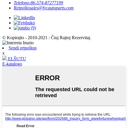
Telefono:
86-574-87277199
Retpoŝto
sales@fycautoparts.com
© Kopirajto - 2010-2021 : Ĉiuj Rajtoj Rezervitaj.
Sendi retpoŝton
x
ELŜUTU
E-katalogo