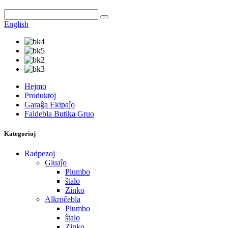
English
Hejmo
Produktoj
Garaĝa Ekipaĵo
Faldebla Butika Gruo
Kategorioj
Radpezoj
Gluaĵo
Plumbo
ŝtalo
Zinko
Alkroĉebla
Plumbo
ŝtalo
Zinko