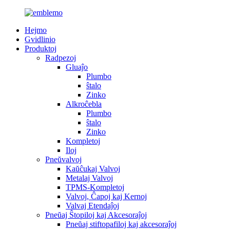
Hejmo
Gvidlinio
Produktoj
Radpezoj
Gluaĵo
Plumbo
ŝtalo
Zinko
Alkroĉebla
Plumbo
ŝtalo
Zinko
Kompletoj
Iloj
Pneŭvalvoj
Kaŭĉukaj Valvoj
Metalaj Valvoj
TPMS-Kompletoj
Valvoj, Ĉapoj kaj Kernoj
Valvaj Etendaĵoj
Pneŭaj Ŝtopiloj kaj Akcesoraĵoj
Pneŭaj stiftopafiloj kaj akcesoraĵoj