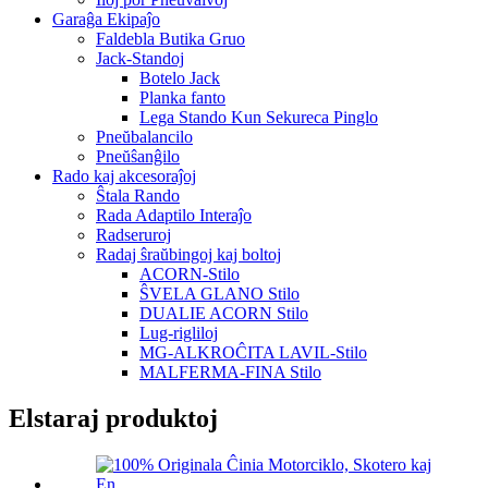
Garaĝa Ekipaĵo
Faldebla Butika Gruo
Jack-Standoj
Botelo Jack
Planka fanto
Lega Stando Kun Sekureca Pinglo
Pneŭbalancilo
Pneŭŝanĝilo
Rado kaj akcesoraĵoj
Ŝtala Rando
Rada Adaptilo Interaĵo
Radseruroj
Radaj ŝraŭbingoj kaj boltoj
ACORN-Stilo
ŜVELA GLANO Stilo
DUALIE ACORN Stilo
Lug-rigliloj
MG-ALKROĈITA LAVIL-Stilo
MALFERMA-FINA Stilo
Elstaraj produktoj