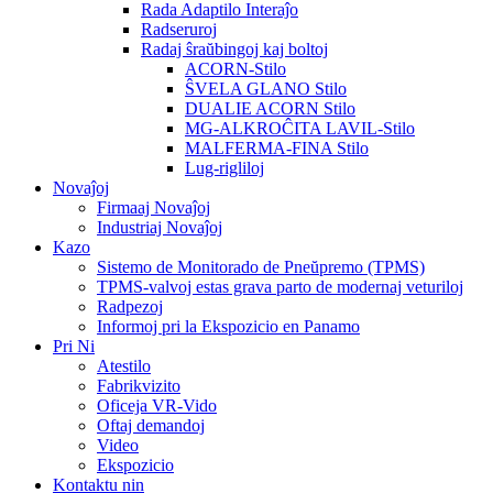
Rada Adaptilo Interaĵo
Radseruroj
Radaj ŝraŭbingoj kaj boltoj
ACORN-Stilo
ŜVELA GLANO Stilo
DUALIE ACORN Stilo
MG-ALKROĈITA LAVIL-Stilo
MALFERMA-FINA Stilo
Lug-rigliloj
Novaĵoj
Firmaaj Novaĵoj
Industriaj Novaĵoj
Kazo
Sistemo de Monitorado de Pneŭpremo (TPMS)
TPMS-valvoj estas grava parto de modernaj veturiloj
Radpezoj
Informoj pri la Ekspozicio en Panamo
Pri Ni
Atestilo
Fabrikvizito
Oficeja VR-Vido
Oftaj demandoj
Video
Ekspozicio
Kontaktu nin