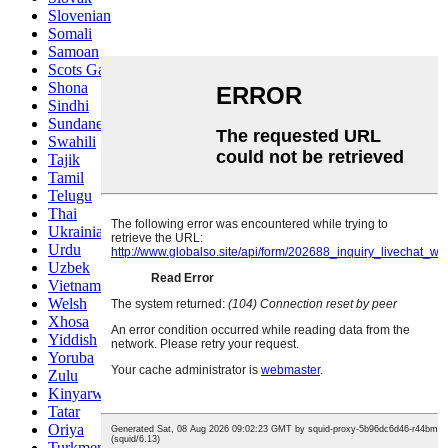
Slovenian
Somali
Samoan
Scots Gaelic
Shona
Sindhi
Sundanese
Swahili
Tajik
Tamil
Telugu
Thai
Ukrainian
Urdu
Uzbek
Vietnamese
Welsh
Xhosa
Yiddish
Yoruba
Zulu
Kinyarwanda
Tatar
Oriya
Turkmen