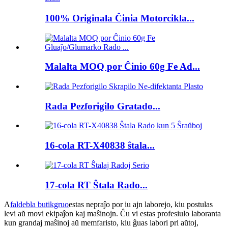
100% Originala Ĉinia Motorcikla...
Malalta MOQ por Ĉinio 60g Fe Ad...
Rada Pezforigilo Gratado...
16-cola RT-X40838 ŝtala...
17-cola RT Ŝtala Rado...
A
faldebla butikgruo
estas nepraĵo por iu ajn laborejo, kiu postulas
levi aŭ movi ekipaĵon kaj maŝinojn. Ĉu vi estas profesiulo laboranta
kun grandaj maŝinoj aŭ memfaristo, kiu ĝuas labori pri aŭtoj,