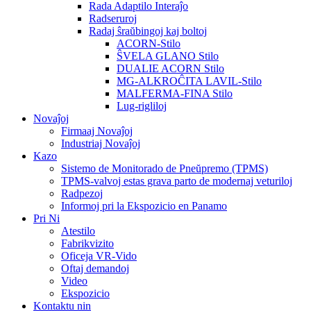
Rada Adaptilo Interaĵo
Radseruroj
Radaj ŝraŭbingoj kaj boltoj
ACORN-Stilo
ŜVELA GLANO Stilo
DUALIE ACORN Stilo
MG-ALKROĈITA LAVIL-Stilo
MALFERMA-FINA Stilo
Lug-rigliloj
Novaĵoj
Firmaaj Novaĵoj
Industriaj Novaĵoj
Kazo
Sistemo de Monitorado de Pneŭpremo (TPMS)
TPMS-valvoj estas grava parto de modernaj veturiloj
Radpezoj
Informoj pri la Ekspozicio en Panamo
Pri Ni
Atestilo
Fabrikvizito
Oficeja VR-Vido
Oftaj demandoj
Video
Ekspozicio
Kontaktu nin