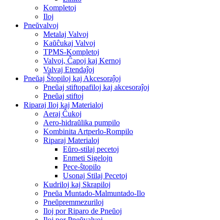
Kompletoj
Iloj
Pneŭvalvoj
Metalaj Valvoj
Kaŭĉukaj Valvoj
TPMS-Kompletoj
Valvoj, Ĉapoj kaj Kernoj
Valvaj Etendaĵoj
Pneŭaj Ŝtopiloj kaj Akcesoraĵoj
Pneŭaj stiftopafiloj kaj akcesoraĵoj
Pneŭaj stiftoj
Riparaj Iloj kaj Materialoj
Aeraj Ĉukoj
Aero-hidraŭlika pumpilo
Kombinita Artperlo-Rompilo
Riparaj Materialoj
Eŭro-stilaj pecetoj
Enmeti Sigelojn
Pece-ŝtopilo
Usonaj Stilaj Pecetoj
Kudriloj kaj Skrapiloj
Pneŭa Muntado-Malmuntado-Ilo
Pneŭpremmezuriloj
Iloj por Riparo de Pneŭoj
Iloj por Pneŭvalvoj