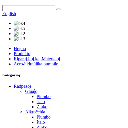
English
Hejmo
Produktoj
Riparaj Iloj kaj Materialoj
Aero-hidraŭlika pumpilo
Kategorioj
Radpezoj
Gluaĵo
Plumbo
ŝtalo
Zinko
Alkroĉebla
Plumbo
ŝtalo
Zinko