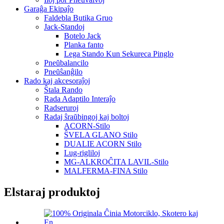
Garaĝa Ekipaĵo
Faldebla Butika Gruo
Jack-Standoj
Botelo Jack
Planka fanto
Lega Stando Kun Sekureca Pinglo
Pneŭbalancilo
Pneŭŝanĝilo
Rado kaj akcesoraĵoj
Ŝtala Rando
Rada Adaptilo Interaĵo
Radseruroj
Radaj ŝraŭbingoj kaj boltoj
ACORN-Stilo
ŜVELA GLANO Stilo
DUALIE ACORN Stilo
Lug-rigliloj
MG-ALKROĈITA LAVIL-Stilo
MALFERMA-FINA Stilo
Elstaraj produktoj