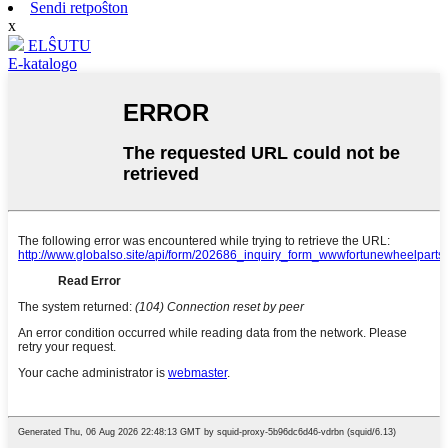
Sendi retpoŝton
x
ELŜUTU
E-katalogo