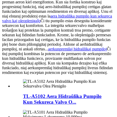
preman aeron kiel energifonton. Kun sia fortika konstruo kaj
progresintaj funkcioj, niaj aero-hidraŭlikaj pumpiloj certigas glatan
funkciadon kaj optimuman rendimenton en diversaj aplikoj. Unu el
niaj elstaraj produktoj estas la
aera hidraŭlika pumpilo kun sekureca
valvo kaj oleoplenigaĵo
Ĉi tiu pumpilo estas desegnita konsiderante
sekurecon kaj komforton. La integrita sekurecvalvo malhelpas
troŝarĝon kaj protektas la pumpilon kontraŭ troa premo, certigante
sekuran kaj fidindan funkciadon. Krome, la oleplenigaĵo permesas
facilan prizorgadon kaj certigas, ke la hidraŭlika pumpilo funkcias
plej bone dum plilongigitaj periodoj. Aldone al aerhidraŭlikaj
pumpiloj, ni ankaŭ ofertas...
aerkunpremilaj hidraŭlikaj pumpiloj
Ĉi
tiuj pumpiloj kombinas la potencon de premaero de aerkunpremilo
kun hidraŭlika funkcieco, provizante multflankan solvon por
diversaj hidraŭlikaj aplikoj. Kun sia kompakta dezajno kaj efika
funkciado, niaj aerkunpremilaj hidraŭlikaj pumpiloj liveras fidindan
rendimenton kaj esceptan potencon por viaj hidraŭlikaj sistemoj.
TL-A5102 Aera Hidraŭlika Pumpilo
Kun Sekureca Valvo O...