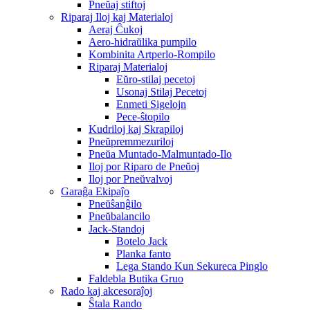
Pneŭaj stiftoj
Riparaj Iloj kaj Materialoj
Aeraj Ĉukoj
Aero-hidraŭlika pumpilo
Kombinita Artperlo-Rompilo
Riparaj Materialoj
Eŭro-stilaj pecetoj
Usonaj Stilaj Pecetoj
Enmeti Sigelojn
Pece-ŝtopilo
Kudriloj kaj Skrapiloj
Pneŭpremmezuriloj
Pneŭa Muntado-Malmuntado-Ilo
Iloj por Riparo de Pneŭoj
Iloj por Pneŭvalvoj
Garaĝa Ekipaĵo
Pneŭŝanĝilo
Pneŭbalancilo
Jack-Standoj
Botelo Jack
Planka fanto
Lega Stando Kun Sekureca Pinglo
Faldebla Butika Gruo
Rado kaj akcesoraĵoj
Ŝtala Rando