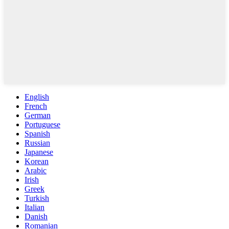
English
French
German
Portuguese
Spanish
Russian
Japanese
Korean
Arabic
Irish
Greek
Turkish
Italian
Danish
Romanian