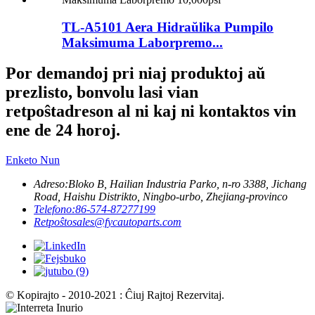
TL-A5101 Aera Hidraŭlika Pumpilo
Maksimuma Laborpremo...
Por demandoj pri niaj produktoj aŭ
prezlisto, bonvolu lasi vian
retpoŝtadreson al ni kaj ni kontaktos vin
ene de 24 horoj.
Enketo Nun
Adreso:
Bloko B, Hailian Industria Parko, n-ro 3388, Jichang
Road, Haishu Distrikto, Ningbo-urbo, Zhejiang-provinco
Telefono:
86-574-87277199
Retpoŝto
sales@fycautoparts.com
© Kopirajto - 2010-2021 : Ĉiuj Rajtoj Rezervitaj.