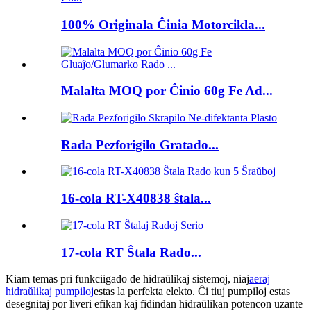
100% Originala Ĉinia Motorcikla...
Malalta MOQ por Ĉinio 60g Fe Ad...
Rada Pezforigilo Gratado...
16-cola RT-X40838 ŝtala...
17-cola RT Ŝtala Rado...
Kiam temas pri funkciigado de hidraŭlikaj sistemoj, niaj
aeraj
hidraŭlikaj pumpiloj
estas la perfekta elekto. Ĉi tiuj pumpiloj estas
desegnitaj por liveri efikan kaj fidindan hidraŭlikan potencon uzante