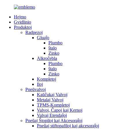
Hejmo
Gvidlinio
Produktoj
Radpezoj
Gluaĵo
Plumbo
ŝtalo
Zinko
Alkroĉebla
Plumbo
ŝtalo
Zinko
Kompletoj
Iloj
Pneŭvalvoj
Kaŭĉukaj Valvoj
Metalaj Valvoj
TPMS-Kompletoj
Valvoj, Ĉapoj kaj Kernoj
Valvaj Etendaĵoj
Pneŭaj Ŝtopiloj kaj Akcesoraĵoj
Pneŭaj stiftopafiloj kaj akcesoraĵoj