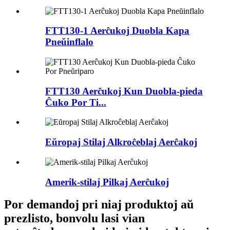
FTT130-1 Aerĉukoj Duobla Kapa
Pneŭinflalo
FTT130 Aerĉukoj Kun Duobla-pieda
Ĉuko Por Ti...
Eŭropaj Stilaj Alkroĉeblaj Aerĉakoj
Amerik-stilaj Pilkaj Aerĉukoj
Por demandoj pri niaj produktoj aŭ
prezlisto, bonvolu lasi vian