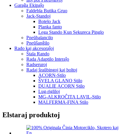
Garaĝa Ekipaĵo
Faldebla Butika Gruo
Jack-Standoj
Botelo Jack
Planka fanto
Lega Stando Kun Sekureca Pinglo
Pneŭbalancilo
Pneŭŝanĝilo
Rado kaj akcesoraĵoj
Ŝtala Rando
Rada Adaptilo Interaĵo
Radseruroj
Radaj ŝraŭbingoj kaj boltoj
ACORN-Stilo
ŜVELA GLANO Stilo
DUALIE ACORN Stilo
Lug-rigliloj
MG-ALKROĈITA LAVIL-Stilo
MALFERMA-FINA Stilo
Elstaraj produktoj