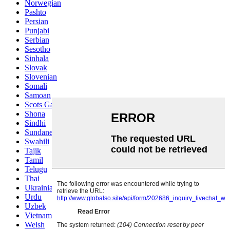
Norwegian
Pashto
Persian
Punjabi
Serbian
Sesotho
Sinhala
Slovak
Slovenian
Somali
Samoan
Scots Gaelic
Shona
Sindhi
Sundanese
Swahili
Tajik
Tamil
Telugu
Thai
Ukrainian
Urdu
Uzbek
Vietnamese
Welsh