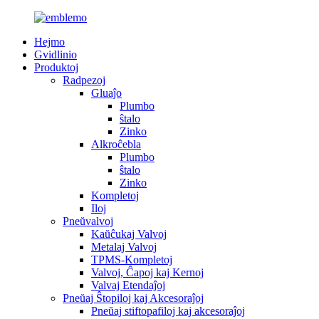
Hejmo
Gvidlinio
Produktoj
Radpezoj
Gluaĵo
Plumbo
ŝtalo
Zinko
Alkroĉebla
Plumbo
ŝtalo
Zinko
Kompletoj
Iloj
Pneŭvalvoj
Kaŭĉukaj Valvoj
Metalaj Valvoj
TPMS-Kompletoj
Valvoj, Ĉapoj kaj Kernoj
Valvaj Etendaĵoj
Pneŭaj Ŝtopiloj kaj Akcesoraĵoj
Pneŭaj stiftopafiloj kaj akcesoraĵoj