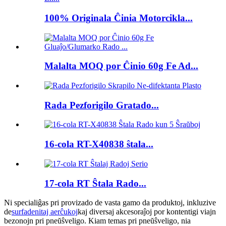
100% Originala Ĉinia Motorcikla...
Malalta MOQ por Ĉinio 60g Fe Ad...
Rada Pezforigilo Gratado...
16-cola RT-X40838 ŝtala...
17-cola RT Ŝtala Rado...
Ni specialiĝas pri provizado de vasta gamo da produktoj, inkluzive
de
surfadenitaj aerĉukoj
kaj diversaj akcesoraĵoj por kontentigi viajn
bezonojn pri pneŭŝveligo. Kiam temas pri pneŭŝveligo, nia