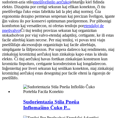
sudorient-azia stilo
pneŭŝveligilo aerĉukoj
elstariĝu kiel fidinda
elekto. Dizajnita por certigi sekuran kaj efikan konekton, ĉi tiu
pneŭŝveliga ĉuko estas fabrikita laŭ la plej altaj normoj. Ĝia
ergonomia dezajno permesas senpenan kaj precizan ŝveligon, igante
ĝin valora ilo por konservi optimuman pneŭpremon. Por plibonigi
komforton kaj versatilecon, ni ofertas tenilojn por
etendaĵoj de
pneŭvalvoj
Ĉi tiuj teniloj provizas sekuran kaj organizitan
stokadsolvon por viaj valvo-etendaj adaptiloj, certigante, ke ili estas
facile alireblaj kiam necese. Per niaj teniloj, vi povas teni viajn
pneŭŝlifajn akcesoraĵojn organizitajn kaj facile alireblajn,
simpligante la ŝlifprocezon. Por supera daŭreco kaj rendimento, niaj
zinkalojaj kromizitaj aerĉukoj kun zinkaloja kapo estas la ideala
elekto. Ĉi tiuj aerĉukoj havas fortikan zinkalojan konstruon kun
kromizita finpoluro, certigante korodreziston kaj longdaŭrecon.
Inĝenieritaj por liveri sekuran kaj senlikan konekton, niaj zinkalojaj
kromizitaj aerĉukoj estas desegnitaj por facile elteni la rigorojn de
pneŭŝlifo.
Sudorientazia Stila Pneŭa
Inflomaŝino Ĉuko P...