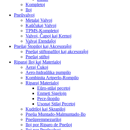
Kompletoj
Iloj
Pneŭvalvoj
Metalaj Valvoj
Kaŭĉukaj Valvoj
TPMS-Kompletoj
Valvoj, Ĉapoj kaj Kernoj
Valvaj Etendaĵoj
Pneŭaj Ŝtopiloj kaj Akcesoraĵoj
Pneŭaj stiftopafiloj kaj akcesoraĵoj
Pneŭaj stiftoj
Riparaj Iloj kaj Materialoj
Aeraj Ĉukoj
Aero-hidraŭlika pumpilo
Kombinita Artperlo-Rompilo
Riparaj Materialoj
Eŭro-stilaj pecetoj
Enmeti Sigelojn
Pece-ŝtopilo
Usonaj Stilaj Pecetoj
Kudriloj kaj Skrapiloj
Pneŭa Muntado-Malmuntado-Ilo
Pneŭpremmezuriloj
Iloj por Riparo de Pneŭoj
Iloj por Pneŭvalvoj