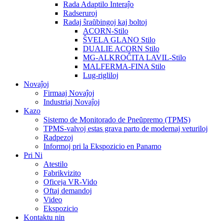
Rada Adaptilo Interaĵo
Radseruroj
Radaj ŝraŭbingoj kaj boltoj
ACORN-Stilo
ŜVELA GLANO Stilo
DUALIE ACORN Stilo
MG-ALKROĈITA LAVIL-Stilo
MALFERMA-FINA Stilo
Lug-rigliloj
Novaĵoj
Firmaaj Novaĵoj
Industriaj Novaĵoj
Kazo
Sistemo de Monitorado de Pneŭpremo (TPMS)
TPMS-valvoj estas grava parto de modernaj veturiloj
Radpezoj
Informoj pri la Ekspozicio en Panamo
Pri Ni
Atestilo
Fabrikvizito
Oficeja VR-Vido
Oftaj demandoj
Video
Ekspozicio
Kontaktu nin