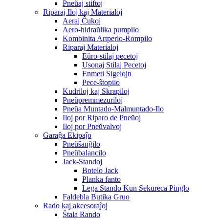
Pneŭaj stiftoj
Riparaj Iloj kaj Materialoj
Aeraj Ĉukoj
Aero-hidraŭlika pumpilo
Kombinita Artperlo-Rompilo
Riparaj Materialoj
Eŭro-stilaj pecetoj
Usonaj Stilaj Pecetoj
Enmeti Sigelojn
Pece-ŝtopilo
Kudriloj kaj Skrapiloj
Pneŭpremmezuriloj
Pneŭa Muntado-Malmuntado-Ilo
Iloj por Riparo de Pneŭoj
Iloj por Pneŭvalvoj
Garaĝa Ekipaĵo
Pneŭŝanĝilo
Pneŭbalancilo
Jack-Standoj
Botelo Jack
Planka fanto
Lega Stando Kun Sekureca Pinglo
Faldebla Butika Gruo
Rado kaj akcesoraĵoj
Ŝtala Rando