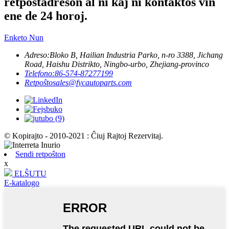
retpoŝtadreson al ni kaj ni kontaktos vin
ene de 24 horoj.
Enketo Nun
Adreso:
Bloko B, Hailian Industria Parko, n-ro 3388, Jichang
Road, Haishu Distrikto, Ningbo-urbo, Zhejiang-provinco
Telefono:
86-574-87277199
Retpoŝto
sales@fycautoparts.com
© Kopirajto - 2010-2021 : Ĉiuj Rajtoj Rezervitaj.
Sendi retpoŝton
x
ELŜUTU
E-katalogo