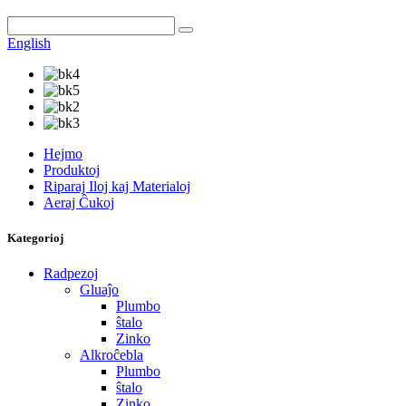
English
Hejmo
Produktoj
Riparaj Iloj kaj Materialoj
Aeraj Ĉukoj
Kategorioj
Radpezoj
Gluaĵo
Plumbo
ŝtalo
Zinko
Alkroĉebla
Plumbo
ŝtalo
Zinko