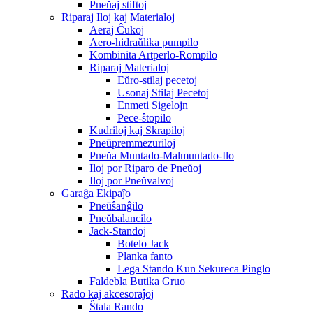
Pneŭaj stiftoj
Riparaj Iloj kaj Materialoj
Aeraj Ĉukoj
Aero-hidraŭlika pumpilo
Kombinita Artperlo-Rompilo
Riparaj Materialoj
Eŭro-stilaj pecetoj
Usonaj Stilaj Pecetoj
Enmeti Sigelojn
Pece-ŝtopilo
Kudriloj kaj Skrapiloj
Pneŭpremmezuriloj
Pneŭa Muntado-Malmuntado-Ilo
Iloj por Riparo de Pneŭoj
Iloj por Pneŭvalvoj
Garaĝa Ekipaĵo
Pneŭŝanĝilo
Pneŭbalancilo
Jack-Standoj
Botelo Jack
Planka fanto
Lega Stando Kun Sekureca Pinglo
Faldebla Butika Gruo
Rado kaj akcesoraĵoj
Ŝtala Rando