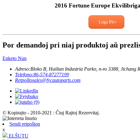
2016 Fortune Europe Ekvilibriga
Legu Pli+
Por demandoj pri niaj produktoj aŭ prezlist
Enketo Nun
Adreso:
Bloko B, Hailian Industria Parko, n-ro 3388, Jichang 
Telefono:
86-574-87277199
Retpoŝto
sales@fycautoparts.com
© Kopirajto - 2010-2021 : Ĉiuj Rajtoj Rezervitaj.
Sendi retpoŝton
x
ELŜUTU