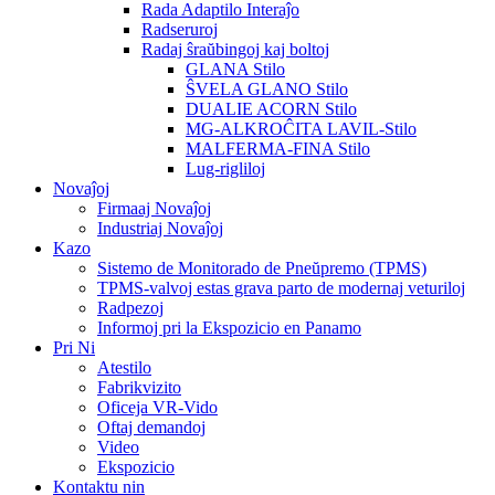
Rada Adaptilo Interaĵo
Radseruroj
Radaj ŝraŭbingoj kaj boltoj
GLANA Stilo
ŜVELA GLANO Stilo
DUALIE ACORN Stilo
MG-ALKROĈITA LAVIL-Stilo
MALFERMA-FINA Stilo
Lug-rigliloj
Novaĵoj
Firmaaj Novaĵoj
Industriaj Novaĵoj
Kazo
Sistemo de Monitorado de Pneŭpremo (TPMS)
TPMS-valvoj estas grava parto de modernaj veturiloj
Radpezoj
Informoj pri la Ekspozicio en Panamo
Pri Ni
Atestilo
Fabrikvizito
Oficeja VR-Vido
Oftaj demandoj
Video
Ekspozicio
Kontaktu nin