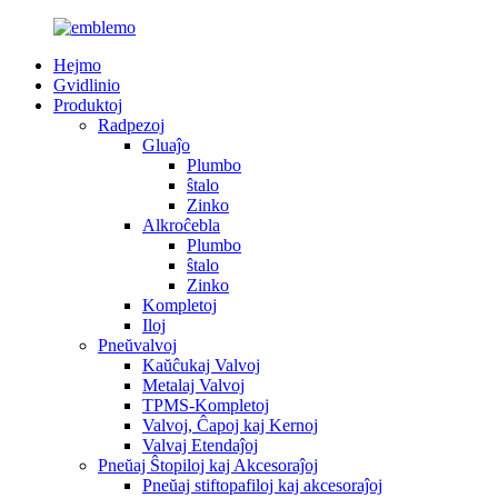
Hejmo
Gvidlinio
Produktoj
Radpezoj
Gluaĵo
Plumbo
ŝtalo
Zinko
Alkroĉebla
Plumbo
ŝtalo
Zinko
Kompletoj
Iloj
Pneŭvalvoj
Kaŭĉukaj Valvoj
Metalaj Valvoj
TPMS-Kompletoj
Valvoj, Ĉapoj kaj Kernoj
Valvaj Etendaĵoj
Pneŭaj Ŝtopiloj kaj Akcesoraĵoj
Pneŭaj stiftopafiloj kaj akcesoraĵoj