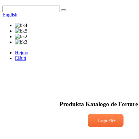
English
Hejmo
Elŝuti
Produkta Katalogo de Forture
Legu Pli+