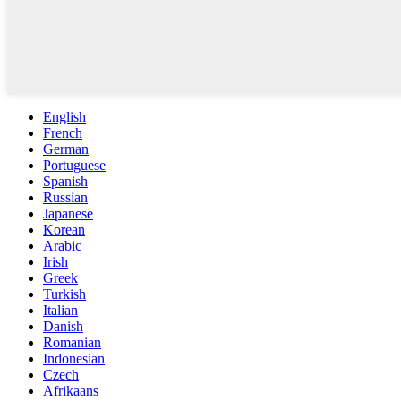
English
French
German
Portuguese
Spanish
Russian
Japanese
Korean
Arabic
Irish
Greek
Turkish
Italian
Danish
Romanian
Indonesian
Czech
Afrikaans