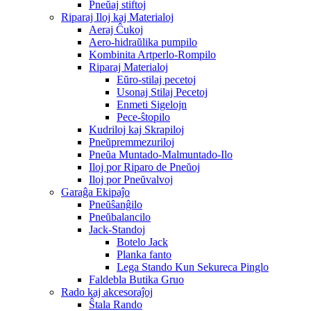
Pneŭaj stiftoj
Riparaj Iloj kaj Materialoj
Aeraj Ĉukoj
Aero-hidraŭlika pumpilo
Kombinita Artperlo-Rompilo
Riparaj Materialoj
Eŭro-stilaj pecetoj
Usonaj Stilaj Pecetoj
Enmeti Sigelojn
Pece-ŝtopilo
Kudriloj kaj Skrapiloj
Pneŭpremmezuriloj
Pneŭa Muntado-Malmuntado-Ilo
Iloj por Riparo de Pneŭoj
Iloj por Pneŭvalvoj
Garaĝa Ekipaĵo
Pneŭŝanĝilo
Pneŭbalancilo
Jack-Standoj
Botelo Jack
Planka fanto
Lega Stando Kun Sekureca Pinglo
Faldebla Butika Gruo
Rado kaj akcesoraĵoj
Ŝtala Rando