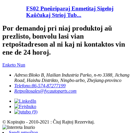
FS02 Pneŭriparaj Enmetitaj Sigeloj
Kaŭĉukaj Strioj Tub...
Por demandoj pri niaj produktoj aŭ
prezlisto, bonvolu lasi vian
retpoŝtadreson al ni kaj ni kontaktos vin
ene de 24 horoj.
Enketo Nun
Adreso:
Bloko B, Hailian Industria Parko, n-ro 3388, Jichang
Road, Haishu Distrikto, Ningbo-urbo, Zhejiang-provinco
Telefono:
86-574-87277199
Retpoŝto
sales@fycautoparts.com
© Kopirajto - 2010-2021 : Ĉiuj Rajtoj Rezervitaj.
Sendi retpoŝton