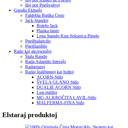
Iloj por Pneŭvalvoj
Garaĝa Ekipaĵo
Faldebla Butika Gruo
Jack-Standoj
Botelo Jack
Planka fanto
Lega Stando Kun Sekureca Pinglo
Pneŭbalancilo
Pneŭŝanĝilo
Rado kaj akcesoraĵoj
Ŝtala Rando
Rada Adaptilo Interaĵo
Radseruroj
Radaj ŝraŭbingoj kaj boltoj
ACORN-Stilo
ŜVELA GLANO Stilo
DUALIE ACORN Stilo
Lug-rigliloj
MG-ALKROĈITA LAVIL-Stilo
MALFERMA-FINA Stilo
Elstaraj produktoj