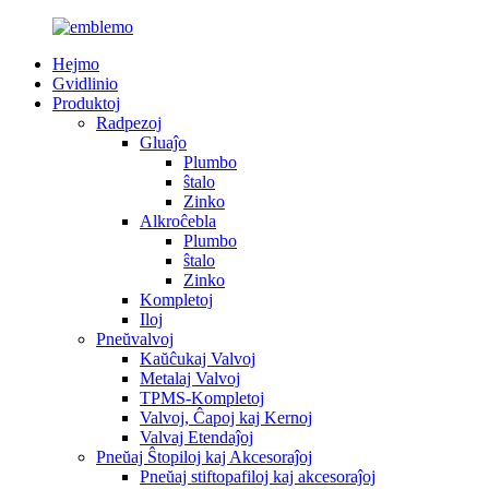
Hejmo
Gvidlinio
Produktoj
Radpezoj
Gluaĵo
Plumbo
ŝtalo
Zinko
Alkroĉebla
Plumbo
ŝtalo
Zinko
Kompletoj
Iloj
Pneŭvalvoj
Kaŭĉukaj Valvoj
Metalaj Valvoj
TPMS-Kompletoj
Valvoj, Ĉapoj kaj Kernoj
Valvaj Etendaĵoj
Pneŭaj Ŝtopiloj kaj Akcesoraĵoj
Pneŭaj stiftopafiloj kaj akcesoraĵoj