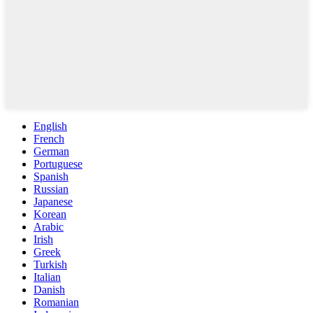
English
French
German
Portuguese
Spanish
Russian
Japanese
Korean
Arabic
Irish
Greek
Turkish
Italian
Danish
Romanian