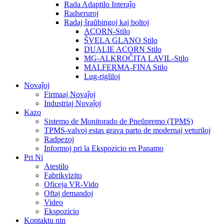
Rada Adaptilo Interaĵo
Radseruroj
Radaj ŝraŭbingoj kaj boltoj
ACORN-Stilo
ŜVELA GLANO Stilo
DUALIE ACORN Stilo
MG-ALKROĈITA LAVIL-Stilo
MALFERMA-FINA Stilo
Lug-rigliloj
Novaĵoj
Firmaaj Novaĵoj
Industriaj Novaĵoj
Kazo
Sistemo de Monitorado de Pneŭpremo (TPMS)
TPMS-valvoj estas grava parto de modernaj veturiloj
Radpezoj
Informoj pri la Ekspozicio en Panamo
Pri Ni
Atestilo
Fabrikvizito
Oficeja VR-Vido
Oftaj demandoj
Video
Ekspozicio
Kontaktu nin