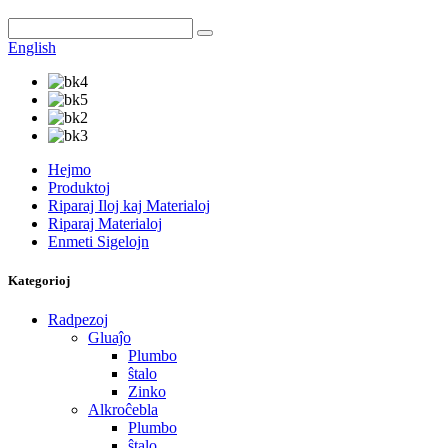
English
Hejmo
Produktoj
Riparaj Iloj kaj Materialoj
Riparaj Materialoj
Enmeti Sigelojn
Kategorioj
Radpezoj
Gluaĵo
Plumbo
ŝtalo
Zinko
Alkroĉebla
Plumbo
ŝtalo