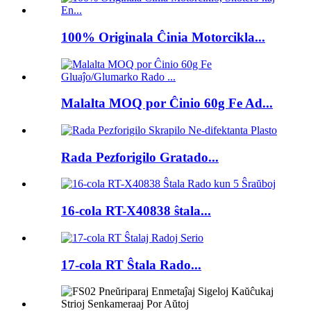
100% Originala Ĉinia Motorcikla...
Malalta MOQ por Ĉinio 60g Fe Ad...
Rada Pezforigilo Gratado...
16-cola RT-X40838 ŝtala...
17-cola RT Ŝtala Rado...