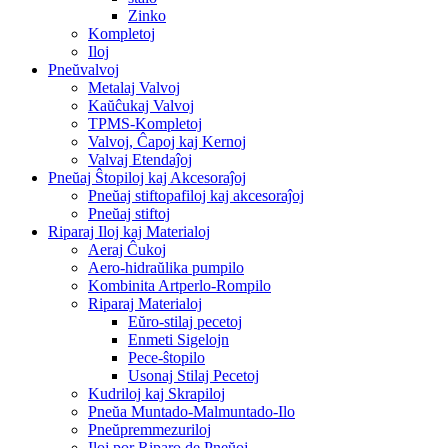
Zinko
Kompletoj
Iloj
Pneŭvalvoj
Metalaj Valvoj
Kaŭĉukaj Valvoj
TPMS-Kompletoj
Valvoj, Ĉapoj kaj Kernoj
Valvaj Etendaĵoj
Pneŭaj Ŝtopiloj kaj Akcesoraĵoj
Pneŭaj stiftopafiloj kaj akcesoraĵoj
Pneŭaj stiftoj
Riparaj Iloj kaj Materialoj
Aeraj Ĉukoj
Aero-hidraŭlika pumpilo
Kombinita Artperlo-Rompilo
Riparaj Materialoj
Eŭro-stilaj pecetoj
Enmeti Sigelojn
Pece-ŝtopilo
Usonaj Stilaj Pecetoj
Kudriloj kaj Skrapiloj
Pneŭa Muntado-Malmuntado-Ilo
Pneŭpremmezuriloj
Iloj por Riparo de Pneŭoj