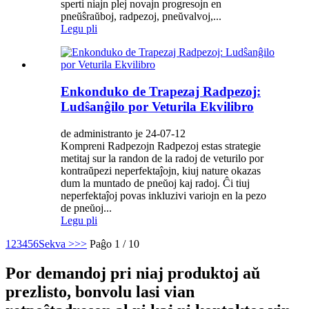
sperti niajn plej novajn progresojn en
pneŭŝraŭboj, radpezoj, pneŭvalvoj,...
Legu pli
Enkonduko de Trapezaj Radpezoj:
Ludŝanĝilo por Veturila Ekvilibro
de administranto je 24-07-12
Kompreni Radpezojn Radpezoj estas strategie
metitaj sur la randon de la radoj de veturilo por
kontraŭpezi neperfektaĵojn, kiuj nature okazas
dum la muntado de pneŭoj kaj radoj. Ĉi tiuj
neperfektaĵoj povas inkluzivi variojn en la pezo
de pneŭoj...
Legu pli
1
2
3
4
5
6
Sekva >
>>
Paĝo 1 / 10
Por demandoj pri niaj produktoj aŭ
prezlisto, bonvolu lasi vian