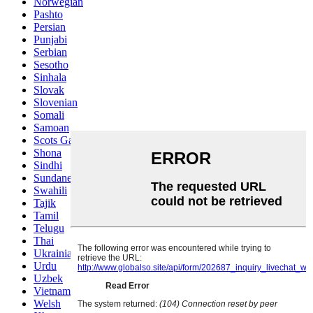
Norwegian
Pashto
Persian
Punjabi
Serbian
Sesotho
Sinhala
Slovak
Slovenian
Somali
Samoan
Scots Gaelic
Shona
Sindhi
Sundanese
Swahili
Tajik
Tamil
Telugu
Thai
Ukrainian
Urdu
Uzbek
Vietnamese
Welsh