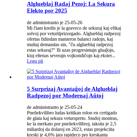
Alglueblaj Radaj Pezoj: La Sekura
Elekto por 2025
de administranto je 25-05-26
Mi ĉiam kredis je la graveco de sekuraj kaj efikaj
solvoj por veturilprizorgado. Alglueblaj radpezoj
ofertas fidindan manieron balanci radojn, kaj
multaj demandas sin, "ĉu alglueblaj radpezoj
estas sekuraj?" Ili uzas progresintajn gluaĵojn,
kiuj eltenas severajn vojkondiĉojn kaj ekster...
Legu pli
5 Surprizaj Avantaĝoj de Alglueblaj
Radpezoj por Modernaj Aŭtoj
de administranto je 25-05-24
Pneŭekvilibro ludas kritikan rolon en certigado
de glata kaj sekura vetursperto. Studoj montras,
ke la merkato por pneŭekvilibroj, taksita je 2,5
miliardoj da dolaroj en 2023, estas projekciita
kreski je 4,6% jara rapideco pro kreskanta