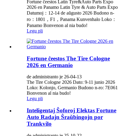
Fortune ĉeestos Latin Tyre&Auto Parts Expo
2026 en Panamo Latin Tyre & Auto Parts Expo
Datumoj：12-14 de aŭgusto 2026 Budono n-
ro：1801，F1，Panama Kunvenhalo Loko：
Panamo Bonvenon al nia budo!
Legu pli
Fortune ĉeestos The Tire Cologne
2026 en Germanio
de administranto je 26-04-13
The Tire Cologne 2026 Dato: 9-11 junio 2026
Loko: Kolonjo, Germanio Budono n-ro: 7E061
Bonvenon al nia budo!
Legu pli
Inteligentaj Ŝoforoj Elektas Fortune
Auto Radajn Ŝraŭbingojn por
Trankvilo
de administranto je 25-10-22