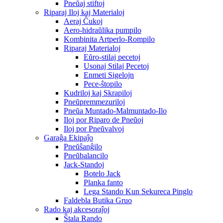
Pneŭaj stiftoj
Riparaj Iloj kaj Materialoj
Aeraj Ĉukoj
Aero-hidraŭlika pumpilo
Kombinita Artperlo-Rompilo
Riparaj Materialoj
Eŭro-stilaj pecetoj
Usonaj Stilaj Pecetoj
Enmeti Sigelojn
Pece-ŝtopilo
Kudriloj kaj Skrapiloj
Pneŭpremmezuriloj
Pneŭa Muntado-Malmuntado-Ilo
Iloj por Riparo de Pneŭoj
Iloj por Pneŭvalvoj
Garaĝa Ekipaĵo
Pneŭŝanĝilo
Pneŭbalancilo
Jack-Standoj
Botelo Jack
Planka fanto
Lega Stando Kun Sekureca Pinglo
Faldebla Butika Gruo
Rado kaj akcesoraĵoj
Ŝtala Rando