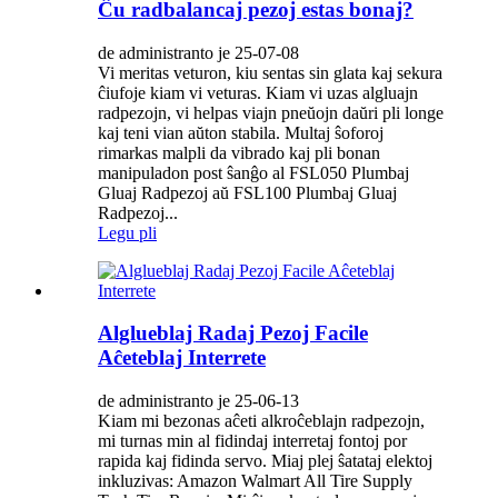
Ĉu radbalancaj pezoj estas bonaj?
de administranto je 25-07-08
Vi meritas veturon, kiu sentas sin glata kaj sekura
ĉiufoje kiam vi veturas. Kiam vi uzas algluajn
radpezojn, vi helpas viajn pneŭojn daŭri pli longe
kaj teni vian aŭton stabila. Multaj ŝoforoj
rimarkas malpli da vibrado kaj pli bonan
manipuladon post ŝanĝo al FSL050 Plumbaj
Gluaj Radpezoj aŭ FSL100 Plumbaj Gluaj
Radpezoj...
Legu pli
Alglueblaj Radaj Pezoj Facile
Aĉeteblaj Interrete
de administranto je 25-06-13
Kiam mi bezonas aĉeti alkroĉeblajn radpezojn,
mi turnas min al fidindaj interretaj fontoj por
rapida kaj fidinda servo. Miaj plej ŝatataj elektoj
inkluzivas: Amazon Walmart All Tire Supply