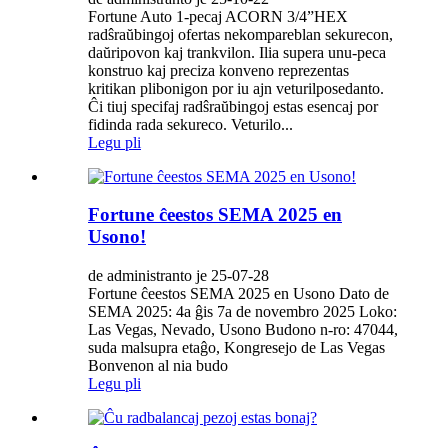
Fortune Auto 1-pecaj ACORN 3/4”HEX
radŝraŭbingoj ofertas nekompareblan sekurecon,
daŭripovon kaj trankvilon. Ilia supera unu-peca
konstruo kaj preciza konveno reprezentas
kritikan plibonigon por iu ajn veturilposedanto.
Ĉi tiuj specifaj radŝraŭbingoj estas esencaj por
fidinda rada sekureco. Veturilo...
Legu pli
Fortune ĉeestos SEMA 2025 en
Usono!
de administranto je 25-07-28
Fortune ĉeestos SEMA 2025 en Usono Dato de
SEMA 2025: 4a ĝis 7a de novembro 2025 Loko:
Las Vegas, Nevado, Usono Budono n-ro: 47044,
suda malsupra etaĝo, Kongresejo de Las Vegas
Bonvenon al nia budo
Legu pli