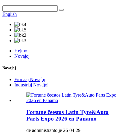
English
Hejmo
Novaĵoj
Novaĵoj
Firmaaj Novaĵoj
Industriaj Novaĵoj
Fortune ĉeestos Latin Tyre&Auto
Parts Expo 2026 en Panamo
de administranto je 26-04-29