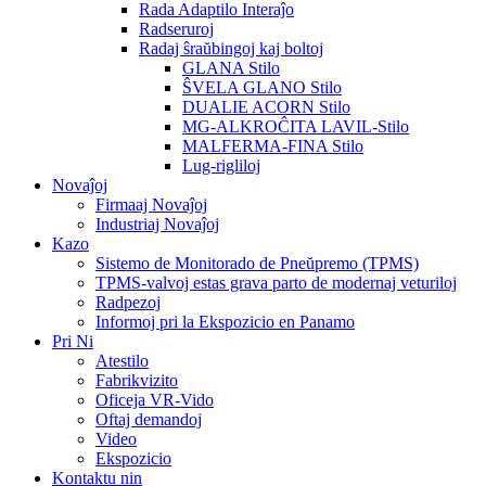
Rada Adaptilo Interaĵo
Radseruroj
Radaj ŝraŭbingoj kaj boltoj
GLANA Stilo
ŜVELA GLANO Stilo
DUALIE ACORN Stilo
MG-ALKROĈITA LAVIL-Stilo
MALFERMA-FINA Stilo
Lug-rigliloj
Novaĵoj
Firmaaj Novaĵoj
Industriaj Novaĵoj
Kazo
Sistemo de Monitorado de Pneŭpremo (TPMS)
TPMS-valvoj estas grava parto de modernaj veturiloj
Radpezoj
Informoj pri la Ekspozicio en Panamo
Pri Ni
Atestilo
Fabrikvizito
Oficeja VR-Vido
Oftaj demandoj
Video
Ekspozicio
Kontaktu nin