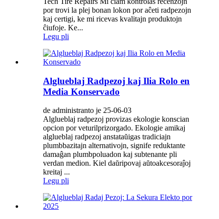
Tech Tire Repairs Mi ĉiam kontrolas recenzojn
por trovi la plej bonan lokon por aĉeti radpezojn
kaj certigi, ke mi ricevas kvalitajn produktojn
ĉiufoje. Ke...
Legu pli
Alglueblaj Radpezoj kaj Ilia Rolo en
Media Konservado
de administranto je 25-06-03
Alglueblaj radpezoj provizas ekologie konscian
opcion por veturilprizorgado. Ekologie amikaj
alglueblaj radpezoj anstataŭigas tradiciajn
plumbbazitajn alternativojn, signife reduktante
damaĝan plumbpoluadon kaj subtenante pli
verdan medion. Kiel daŭripovaj aŭtoakcesoraĵoj
kreitaj ...
Legu pli