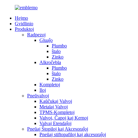
Hejmo
Gvidlinio
Produktoj
Radpezoj
Gluaĵo
Plumbo
ŝtalo
Zinko
Alkroĉebla
Plumbo
ŝtalo
Zinko
Kompletoj
Iloj
Pneŭvalvoj
Kaŭĉukaj Valvoj
Metalaj Valvoj
TPMS-Kompletoj
Valvoj, Ĉapoj kaj Kernoj
Valvaj Etendaĵoj
Pneŭaj Ŝtopiloj kaj Akcesoraĵoj
Pneŭaj stiftopafiloj kaj akcesoraĵoj