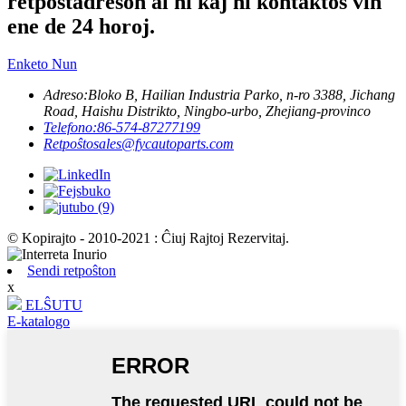
retpoŝtadreson al ni kaj ni kontaktos vin
ene de 24 horoj.
Enketo Nun
Adreso:
Bloko B, Hailian Industria Parko, n-ro 3388, Jichang
Road, Haishu Distrikto, Ningbo-urbo, Zhejiang-provinco
Telefono:
86-574-87277199
Retpoŝto
sales@fycautoparts.com
© Kopirajto - 2010-2021 : Ĉiuj Rajtoj Rezervitaj.
Sendi retpoŝton
x
ELŜUTU
E-katalogo