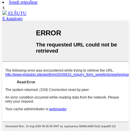
Sendi retpoŝton
x
ELŜUTU
E-katalogo