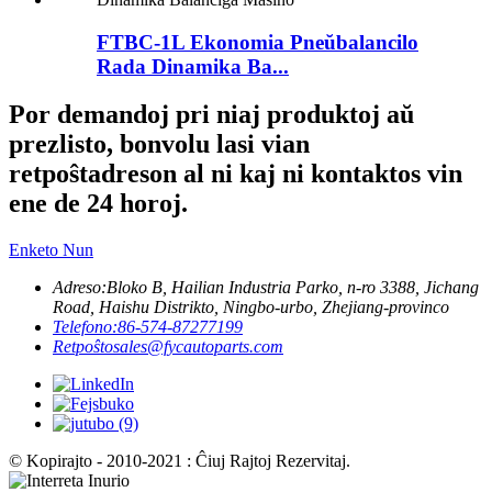
FTBC-1L Ekonomia Pneŭbalancilo
Rada Dinamika Ba...
Por demandoj pri niaj produktoj aŭ
prezlisto, bonvolu lasi vian
retpoŝtadreson al ni kaj ni kontaktos vin
ene de 24 horoj.
Enketo Nun
Adreso:
Bloko B, Hailian Industria Parko, n-ro 3388, Jichang
Road, Haishu Distrikto, Ningbo-urbo, Zhejiang-provinco
Telefono:
86-574-87277199
Retpoŝto
sales@fycautoparts.com
© Kopirajto - 2010-2021 : Ĉiuj Rajtoj Rezervitaj.