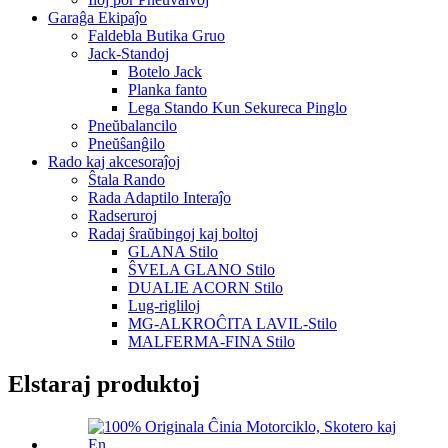
Garaĝa Ekipaĵo
Faldebla Butika Gruo
Jack-Standoj
Botelo Jack
Planka fanto
Lega Stando Kun Sekureca Pinglo
Pneŭbalancilo
Pneŭŝanĝilo
Rado kaj akcesoraĵoj
Ŝtala Rando
Rada Adaptilo Interaĵo
Radseruroj
Radaj ŝraŭbingoj kaj boltoj
GLANA Stilo
ŜVELA GLANO Stilo
DUALIE ACORN Stilo
Lug-rigliloj
MG-ALKROĈITA LAVIL-Stilo
MALFERMA-FINA Stilo
Elstaraj produktoj