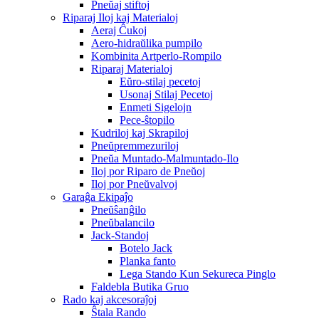
Pneŭaj stiftoj
Riparaj Iloj kaj Materialoj
Aeraj Ĉukoj
Aero-hidraŭlika pumpilo
Kombinita Artperlo-Rompilo
Riparaj Materialoj
Eŭro-stilaj pecetoj
Usonaj Stilaj Pecetoj
Enmeti Sigelojn
Pece-ŝtopilo
Kudriloj kaj Skrapiloj
Pneŭpremmezuriloj
Pneŭa Muntado-Malmuntado-Ilo
Iloj por Riparo de Pneŭoj
Iloj por Pneŭvalvoj
Garaĝa Ekipaĵo
Pneŭŝanĝilo
Pneŭbalancilo
Jack-Standoj
Botelo Jack
Planka fanto
Lega Stando Kun Sekureca Pinglo
Faldebla Butika Gruo
Rado kaj akcesoraĵoj
Ŝtala Rando