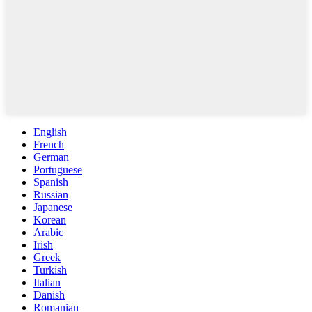
English
French
German
Portuguese
Spanish
Russian
Japanese
Korean
Arabic
Irish
Greek
Turkish
Italian
Danish
Romanian