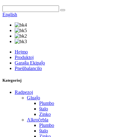
English
Hejmo
Produktoj
Garaĝa Ekipaĵo
Pneŭbalancilo
Kategorioj
Radpezoj
Gluaĵo
Plumbo
ŝtalo
Zinko
Alkroĉebla
Plumbo
ŝtalo
Zinko