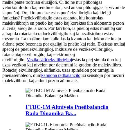
malhelpante trofruan eluziĝon. Ĉi tio ne nur plibonigas
veturkomforton kaj rendimenton, sed ankaŭ plilongigas la vivon de
la pneŭoj. Do, kio precize estas pneŭekvilibrigilo kaj kiel ĝi
funkcias? Pneŭekvilibrigilo estas aparato, kiu kontrolas
malekvilibrojn en pneŭo kaj rado kaj korektas ilin aldonante pezon
al certaj areoj de la rado. Por fari tion, la pneŭoj estas muntitaj sur
altrapida rotacianta radoekvilibrigilo kaj la pezdistribuo estas
mezurata. La maŝino tiam kalkulas la kvanton kaj lokon de iu ajn
aldona pezo bezonata por egaligi la pneŭo kaj rado. Ekzistas multaj
specoj de pneŭekvilibrigiloj, inkluzive de vezikekvilibrigiloj,
rotaciantaj ekvilibrigiloj kaj elektronikaj
ekvilibrigiloj.
Veziko
rado
ekvilibrigiloj
estas la plej simpla tipo kaj
uzas vezikon kaj nivelon por determini la gradon de malekvilibro.
Rotaciaj ekvilibrigiloj, aliflanke, uzas spindelon por turnigi la
pneŭasembleon, dum
kamiona radbalancilo
uzi sensilojn por mezuri
malekvilibron kaj aldoni pezon aŭtomate.
FTBC-1M Altnivela Pneŭbalancilo
Rada Dinamika Ba...