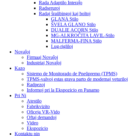
Rada Adaptilo Interaĵo
Radseruroj
Radaj ŝraŭbingoj kaj boltoj
GLANA Stilo
ŜVELA GLANO Stilo
DUALIE ACORN Stilo
MG-ALKROĈITA LAVIL-Stilo
MALFERMA-FINA Stilo
Lug-rigliloj
Novaĵoj
Firmaaj Novaĵoj
Industriaj Novaĵoj
Kazo
Sistemo de Monitorado de Pneŭpremo (TPMS)
TPMS-valvoj estas grava parto de modernaj veturiloj
Radpezoj
Informoj pri la Ekspozicio en Panamo
Pri Ni
Atestilo
Fabrikvizito
Oficeja VR-Vido
Oftaj demandoj
Video
Ekspozicio
Kontaktu nin