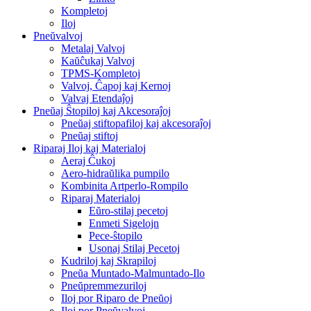
Kompletoj
Iloj
Pneŭvalvoj
Metalaj Valvoj
Kaŭĉukaj Valvoj
TPMS-Kompletoj
Valvoj, Ĉapoj kaj Kernoj
Valvaj Etendaĵoj
Pneŭaj Ŝtopiloj kaj Akcesoraĵoj
Pneŭaj stiftopafiloj kaj akcesoraĵoj
Pneŭaj stiftoj
Riparaj Iloj kaj Materialoj
Aeraj Ĉukoj
Aero-hidraŭlika pumpilo
Kombinita Artperlo-Rompilo
Riparaj Materialoj
Eŭro-stilaj pecetoj
Enmeti Sigelojn
Pece-ŝtopilo
Usonaj Stilaj Pecetoj
Kudriloj kaj Skrapiloj
Pneŭa Muntado-Malmuntado-Ilo
Pneŭpremmezuriloj
Iloj por Riparo de Pneŭoj
Iloj por Pneŭvalvoj