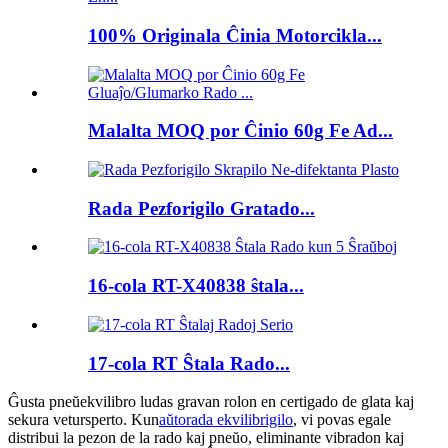
100% Originala Ĉinia Motorcikla...
Malalta MOQ por Ĉinio 60g Fe Ad...
Rada Pezforigilo Gratado...
16-cola RT-X40838 ŝtala...
17-cola RT Ŝtala Rado...
Ĝusta pneŭekvilibro ludas gravan rolon en certigado de glata kaj
sekura vetursperto. Kun
aŭtorada ekvilibrigilo
, vi povas egale
distribui la pezon de la rado kaj pneŭo, eliminante vibradon kaj