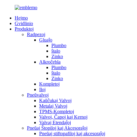
Hejmo
Gvidlinio
Produktoj
Radpezoj
Gluaĵo
Plumbo
ŝtalo
Zinko
Alkroĉebla
Plumbo
ŝtalo
Zinko
Kompletoj
Iloj
Pneŭvalvoj
Kaŭĉukaj Valvoj
Metalaj Valvoj
TPMS-Kompletoj
Valvoj, Ĉapoj kaj Kernoj
Valvaj Etendaĵoj
Pneŭaj Ŝtopiloj kaj Akcesoraĵoj
Pneŭaj stiftopafiloj kaj akcesoraĵoj