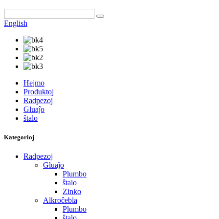
English
Hejmo
Produktoj
Radpezoj
Gluaĵo
ŝtalo
Kategorioj
Radpezoj
Gluaĵo
Plumbo
ŝtalo
Zinko
Alkroĉebla
Plumbo
ŝtalo