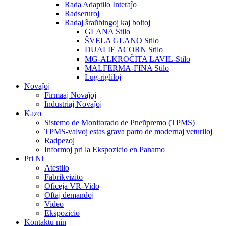
Rada Adaptilo Interaĵo
Radseruroj
Radaj ŝraŭbingoj kaj boltoj
GLANA Stilo
ŜVELA GLANO Stilo
DUALIE ACORN Stilo
MG-ALKROĈITA LAVIL-Stilo
MALFERMA-FINA Stilo
Lug-rigliloj
Novaĵoj
Firmaaj Novaĵoj
Industriaj Novaĵoj
Kazo
Sistemo de Monitorado de Pneŭpremo (TPMS)
TPMS-valvoj estas grava parto de modernaj veturiloj
Radpezoj
Informoj pri la Ekspozicio en Panamo
Pri Ni
Atestilo
Fabrikvizito
Oficeja VR-Vido
Oftaj demandoj
Video
Ekspozicio
Kontaktu nin