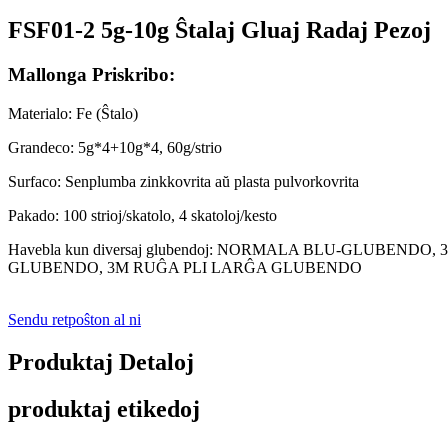
FSF01-2 5g-10g Ŝtalaj Gluaj Radaj Pezoj
Mallonga Priskribo:
Materialo: Fe (Ŝtalo)
Grandeco: 5g*4+10g*4, 60g/strio
Surfaco: Senplumba zinkkovrita aŭ plasta pulvorkovrita
Pakado: 100 strioj/skatolo, 4 skatoloj/kesto
Havebla kun diversaj glubendoj: NORMALA BLU-GLUB
GLUBENDO, 3M RUĜA PLI LARĜA GLUBENDO
Sendu retpoŝton al ni
Produktaj Detaloj
produktaj etikedoj