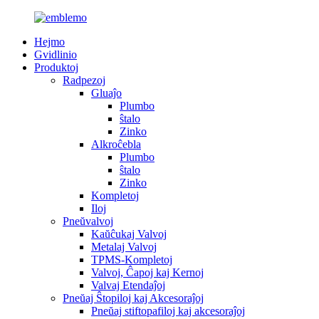
Hejmo
Gvidlinio
Produktoj
Radpezoj
Gluaĵo
Plumbo
ŝtalo
Zinko
Alkroĉebla
Plumbo
ŝtalo
Zinko
Kompletoj
Iloj
Pneŭvalvoj
Kaŭĉukaj Valvoj
Metalaj Valvoj
TPMS-Kompletoj
Valvoj, Ĉapoj kaj Kernoj
Valvaj Etendaĵoj
Pneŭaj Ŝtopiloj kaj Akcesoraĵoj
Pneŭaj stiftopafiloj kaj akcesoraĵoj