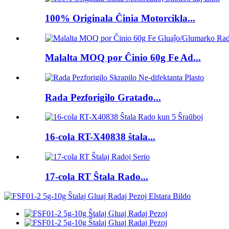
100% Originala Ĉinia Motorcikla...
Malalta MOQ por Ĉinio 60g Fe Ad...
Rada Pezforigilo Gratado...
16-cola RT-X40838 ŝtala...
17-cola RT Ŝtala Rado...