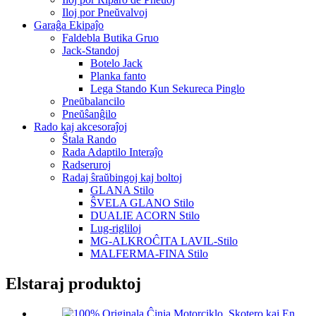
Iloj por Pneŭvalvoj
Garaĝa Ekipaĵo
Faldebla Butika Gruo
Jack-Standoj
Botelo Jack
Planka fanto
Lega Stando Kun Sekureca Pinglo
Pneŭbalancilo
Pneŭŝanĝilo
Rado kaj akcesoraĵoj
Ŝtala Rando
Rada Adaptilo Interaĵo
Radseruroj
Radaj ŝraŭbingoj kaj boltoj
GLANA Stilo
ŜVELA GLANO Stilo
DUALIE ACORN Stilo
Lug-rigliloj
MG-ALKROĈITA LAVIL-Stilo
MALFERMA-FINA Stilo
Elstaraj produktoj