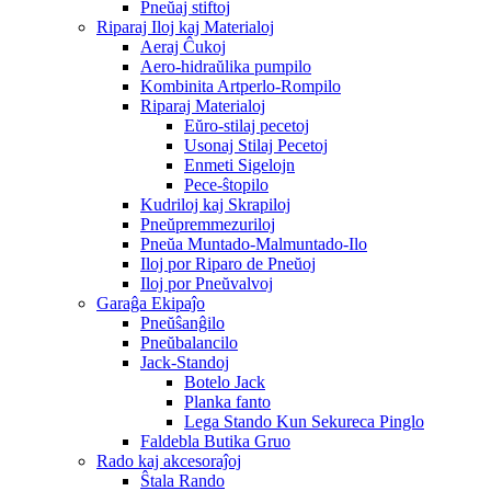
Pneŭaj stiftoj
Riparaj Iloj kaj Materialoj
Aeraj Ĉukoj
Aero-hidraŭlika pumpilo
Kombinita Artperlo-Rompilo
Riparaj Materialoj
Eŭro-stilaj pecetoj
Usonaj Stilaj Pecetoj
Enmeti Sigelojn
Pece-ŝtopilo
Kudriloj kaj Skrapiloj
Pneŭpremmezuriloj
Pneŭa Muntado-Malmuntado-Ilo
Iloj por Riparo de Pneŭoj
Iloj por Pneŭvalvoj
Garaĝa Ekipaĵo
Pneŭŝanĝilo
Pneŭbalancilo
Jack-Standoj
Botelo Jack
Planka fanto
Lega Stando Kun Sekureca Pinglo
Faldebla Butika Gruo
Rado kaj akcesoraĵoj
Ŝtala Rando