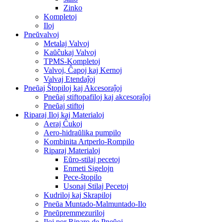
Zinko
Kompletoj
Iloj
Pneŭvalvoj
Metalaj Valvoj
Kaŭĉukaj Valvoj
TPMS-Kompletoj
Valvoj, Ĉapoj kaj Kernoj
Valvaj Etendaĵoj
Pneŭaj Ŝtopiloj kaj Akcesoraĵoj
Pneŭaj stiftopafiloj kaj akcesoraĵoj
Pneŭaj stiftoj
Riparaj Iloj kaj Materialoj
Aeraj Ĉukoj
Aero-hidraŭlika pumpilo
Kombinita Artperlo-Rompilo
Riparaj Materialoj
Eŭro-stilaj pecetoj
Enmeti Sigelojn
Pece-ŝtopilo
Usonaj Stilaj Pecetoj
Kudriloj kaj Skrapiloj
Pneŭa Muntado-Malmuntado-Ilo
Pneŭpremmezuriloj
Iloj por Riparo de Pneŭoj